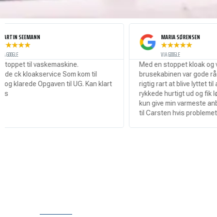
MARIA SØRENSEN
★
★
★
★
★
VIA GOOGLE
skemaskine.
Med en stoppet kloak og vand i hele
rvice Som kom til
brusekabinen var gode råd dyre så det v
pgaven til UG. Kan klart
rigtig rart at blive lyttet til af Carsten som
rykkede hurtigt ud og fik løsnet proppen.
kun give min varmeste anbefaling til at ri
til Carsten hvis problemet er ude!