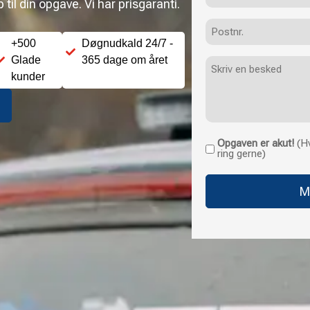
til din opgave. Vi har prisgaranti.
Postnr.
+500
Døgnudkald 24/7 -
Glade
365 dage om året
Besked
kunder
Opgaven er akut!
(Hv
Opgaven
ring gerne)
er
akut!
(Hvis
opgaven
haster
uden
for
normale
åbningstider,