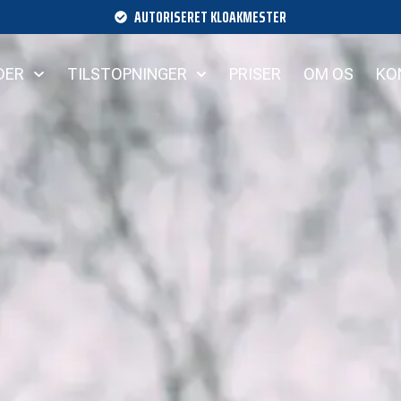
AUTORISERET KLOAKMESTER
DER
TILSTOPNINGER
PRISER
OM OS
KO