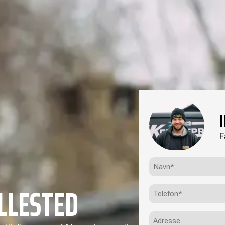
F
Navn*
(Påkrævet)
LLESTED
Telefon
(Påkrævet)
Adresse