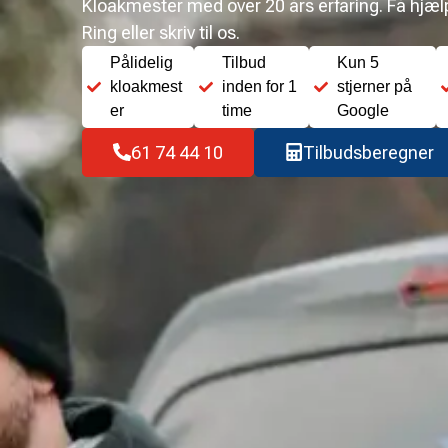
Kloakmester med over 20 års erfaring. Få hjælp 
Ring eller skriv til os.
Pålidelig
Tilbud
Kun 5
kloakmest
inden for 1
stjerner på
er
time
Google
61 74 44 10
Tilbudsberegner