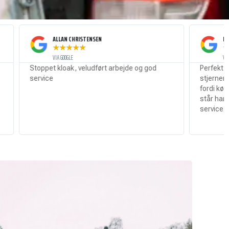
ALLAN CHRISTENSEN
MATHIAS SEVERIN
★
★
★
★
★
★
★
★
★
★
VIA GOOGLE
VIA GOOGLE
et kloak, veludført arbejde og god
Perfekt udført arbejde!
ce
stjerner så fik han det. 
fordi køkkenvasken er s
står han i indkørslen! Pe
service. Dobbelt op på st