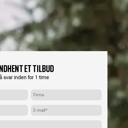
INDHENT ET TILBUD
å svar inden for 1 time
Firma
E-
mail
(Påkrævet)