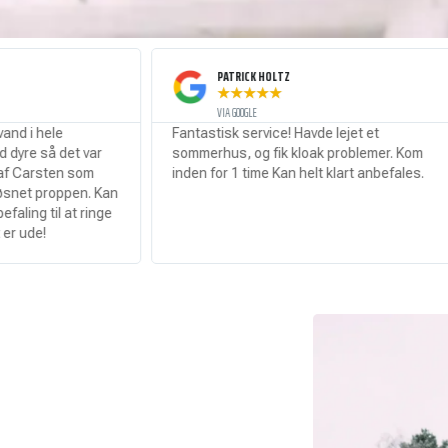
PATRICK HOLTZ
★
★
★
★
★
VIA GOOGLE
Fantastisk service! Havde lejet et
Stopp
ar
sommerhus, og fik kloak problemer. Kom
servi
inden for 1 time Kan helt klart anbefales.
 Kan
nge