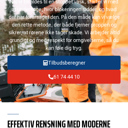
Når vi tilkaldes til en stoppet vask, starter vi med
at undersøge, hvor blokeringen sidder, og hvad
der har forårsaget den. På den måde kan vi vælge
den rette metode, der både fjerner proppen og
sikrer, at rørene ikke tager skade. Vi arbejder altid
grundigt og med respekt for omgivelserne, så du
kan føle dig tryg.
Tilbudsberegner
61 74 44 10
EFFEKTIV RENSNING MED MODERNE