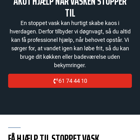
AKUT HJÆLP NÅR VASKEN STOPPER
TIL
En stoppet vask kan hurtigt skabe kaos i
hverdagen. Derfor tilbyder vi døgnvagt, så du altid
kan få professionel hjælp, når behovet opstår. Vi
sørger for, at vandet igen kan løbe frit, så du kan
bruge dit køkken eller badeværelse uden
bekymringer.
61 74 44 10
FÅ HJÆLP TIL STOPPET VASK