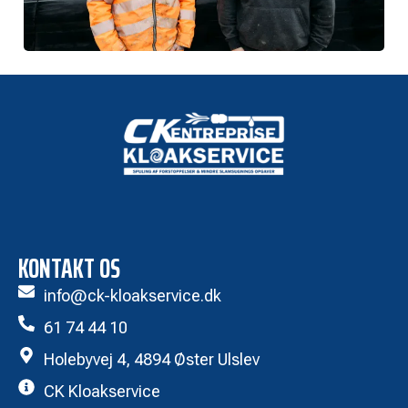
KONTAKT OS
info@ck-kloakservice.dk
61 74 44 10
Holebyvej 4, 4894 Øster Ulslev
CK Kloakservice