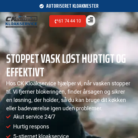
AUTORISERET KLOAKMESTER
61 74 44 10
STOPPET VASK LØST HURTIGT OG
EFFEKTIVT
Hos CK Kloakservice hjælper vi, når vasken stopper
til. Vi fjerner blokeringen, finder årsagen og sikrer
en løsning, der holder, så du kan bruge dit køkken
eller badeværelse igen uden problemer.
Akut service 24/7
Hurtig respons
5-stjernet kloakservice