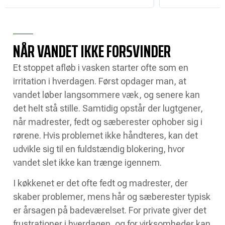
NÅR VANDET IKKE FORSVINDER
Et stoppet afløb i vasken starter ofte som en
irritation i hverdagen. Først opdager man, at
vandet løber langsommere væk, og senere kan
det helt stå stille. Samtidig opstår der lugtgener,
når madrester, fedt og sæberester ophober sig i
rørene. Hvis problemet ikke håndteres, kan det
udvikle sig til en fuldstændig blokering, hvor
vandet slet ikke kan trænge igennem.
I køkkenet er det ofte fedt og madrester, der
skaber problemer, mens hår og sæberester typisk
er årsagen på badeværelset. For private giver det
frustrationer i hverdagen, og for virksomheder kan