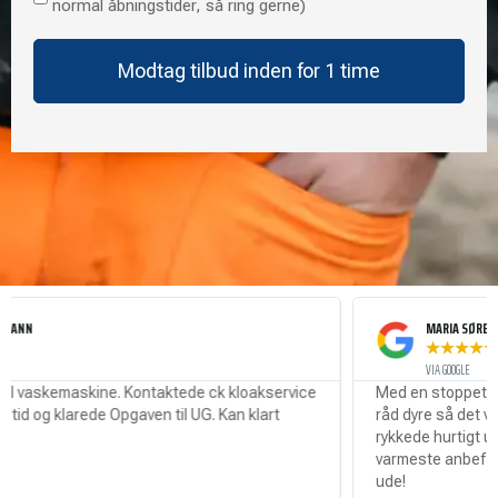
normal åbningstider, så ring gerne)
er
akut!
(Hvis
opgaven
haster
uden
for
normale
åbningstider,
så
ring
gerne)
MARIA SØRENSEN
★
★
★
★
★
VIA GOOGLE
askemaskine. Kontaktede ck kloakservice
Med en stoppet kloak o
og klarede Opgaven til UG. Kan klart
råd dyre så det var rigtig
rykkede hurtigt ud og fi
varmeste anbefaling til 
ude!