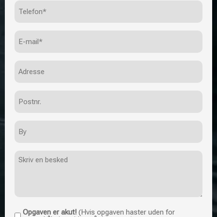
Telefon
(Påkrævet)
E-
mail
(Påkrævet)
Adresse
Postnr.
By
Besked
Opgaven er akut!
(Hvis opgaven haster uden for
Opgaven