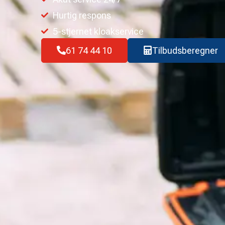
Hurtig respons
5-stjernet kloakservice
61 74 44 10
Tilbudsberegner