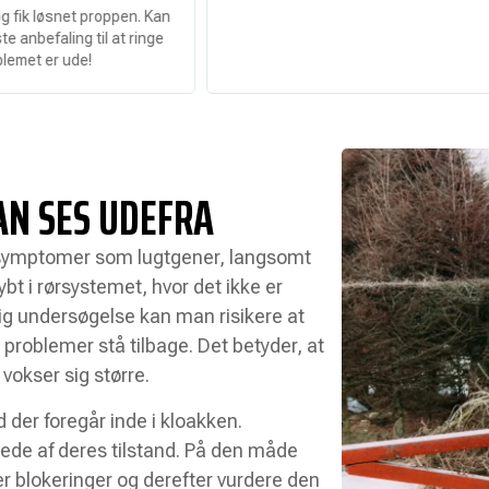
t proppen. Kan
 til at ringe
de!
AN SES UDEFRA
symptomer som lugtgener, langsomt
ybt i rørsystemet, hvor det ikke er
dig undersøgelse kan man risikere at
roblemer stå tilbage. Det betyder, at
vokser sig større.
 der foregår inde i kloakken.
llede af deres tilstand. På den måde
er blokeringer og derefter vurdere den