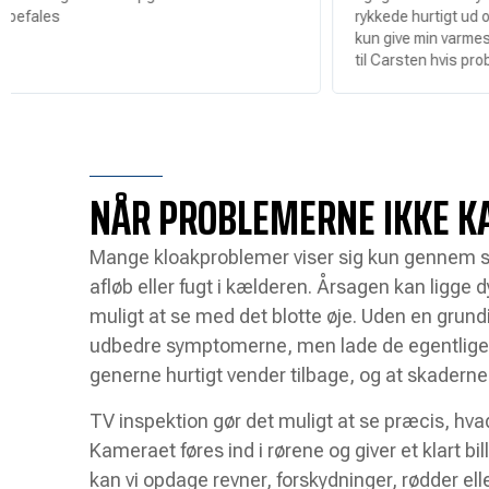
rykkede hurtigt ud og fik løsne
kun give min varmeste anbefaling
til Carsten hvis problemet er u
NÅR PROBLEMERNE IKKE K
Mange kloakproblemer viser sig kun gennem 
afløb eller fugt i kælderen. Årsagen kan ligge d
muligt at se med det blotte øje. Uden en grun
udbedre symptomerne, men lade de egentlige p
generne hurtigt vender tilbage, og at skaderne 
TV inspektion gør det muligt at se præcis, hvad
Kameraet føres ind i rørene og giver et klart bi
kan vi opdage revner, forskydninger, rødder ell