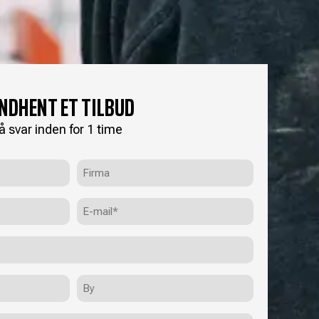
INDHENT ET TILBUD
å svar inden for 1 time
Firma
E-
mail
(Påkrævet)
By