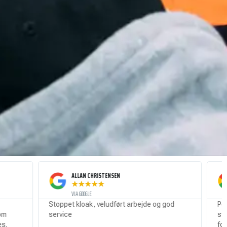
ALLAN CHRISTENSEN
MATHIAS 
★
★
★
★
★
★
★
★
VIA GOOGLE
VIA GOOGLE
Stoppet kloak, veludført arbejde og god
Perfekt udført
service
stjerner så fik
fordi køkkenva