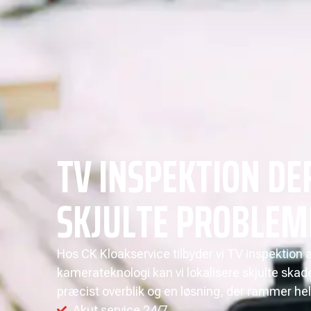
TV INSPEKTION DE
SKJULTE PROBLEM
Hos CK Kloakservice tilbyder vi TV inspektio
kamerateknologi kan vi lokalisere skjulte skader,
præcist overblik og en løsning, der rammer helt 
Akut service 24/7