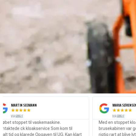
N SEEMANN
MARIA SØRENSEN
★
★
★
★
★
★
★
★
LE
VIA GOOGLE
pet til vaskemaskine.
Med en stoppet kloak og vand i
k kloakservice Som kom til
brusekabinen var gode råd dyre
 klarede Opgaven til UG. Kan klart
rigtig rart at blive lyttet til af 