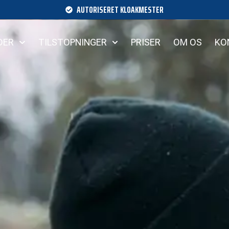
AUTORISERET KLOAKMESTER
DER
TILSTOPNINGER
PRISER
OM OS
KO