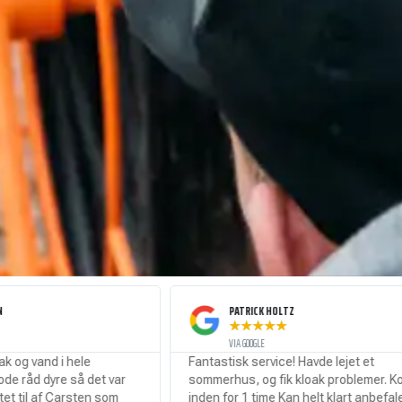
PATRICK HOLTZ
★
★
★
★
★
VIA GOOGLE
 hele
Fantastisk service! Havde lejet et
 så det var
sommerhus, og fik kloak problemer. Kom
Carsten som
inden for 1 time Kan helt klart anbefales.