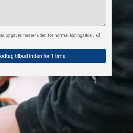
is opgaven haster uden for normal åbningstider, så