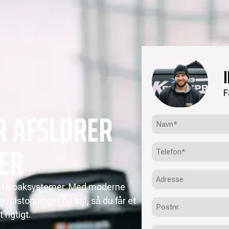
F
R AFSLØRER
Navn*
(Påkrævet)
ER
Telefon
(Påkrævet)
Adresse
n af kloaksystemer. Med moderne
 tilstopninger og fejl, så du får et
Postnr.
rigtigt.
Besked