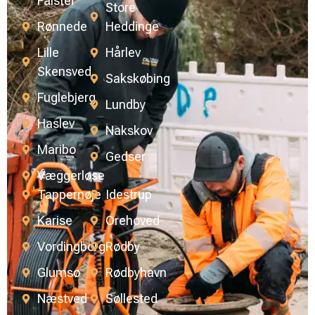
Falster
Store
Rønnede
Heddinge
Lille
Hårlev
Skensved
Sakskøbing
Fuglebjerg
Lundby
Haslev
Nakskov
Maribo
Gedser
Væggerløse
Tappernøje
Idestrup
Karise
Orehoved
Vordingborg
Rødby
Glumsø
Rødbyhavn
Næstved
Søllested