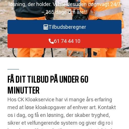
løsning, der holder. Vi har desuden døgnvagt 24/7
– 365 dage om året!
Tilbudsberegner
61 74 44 10
FÅ DIT TILBUD PÅ UNDER 60
MINUTTER
Hos CK Kloakservice har vi mange års erfaring
med at løse kloakopgaver af enhver art. Kontakt
os i dag, og få en løsning, der skaber tryghed,
sikrer et velfungerende system og giver dig ro i