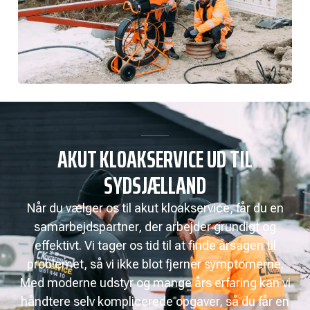
AKUT KLOAKSERVICE UD TIL
SYDSJÆLLAND
Når du vælger os til akut kloakservice, får du en
samarbejdspartner, der arbejder grundigt og
effektivt. Vi tager os tid til at finde årsagen til
problemet, så vi ikke blot fjerner symptomerne.
Med moderne udstyr og mange års erfaring kan vi
håndtere selv komplicerede opgaver, så du får en