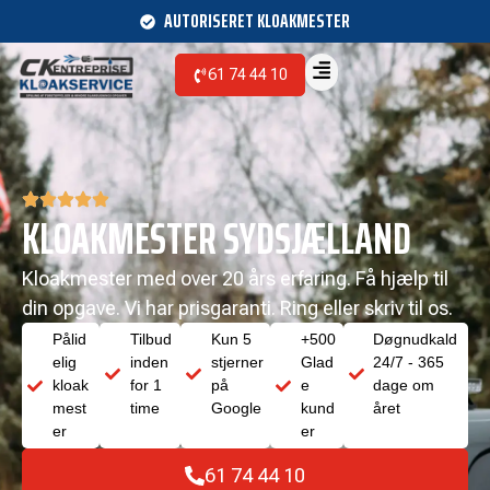
AUTORISERET KLOAKMESTER
61 74 44 10
KLOAKMESTER SYDSJÆLLAND
Kloakmester med over 20 års erfaring. Få hjælp til
din opgave. Vi har prisgaranti. Ring eller skriv til os.
Pålid
Tilbud
Kun 5
+500
Døgnudkald
elig
inden
stjerner
Glad
24/7 - 365
kloak
for 1
på
e
dage om
mest
time
Google
kund
året
er
er
61 74 44 10