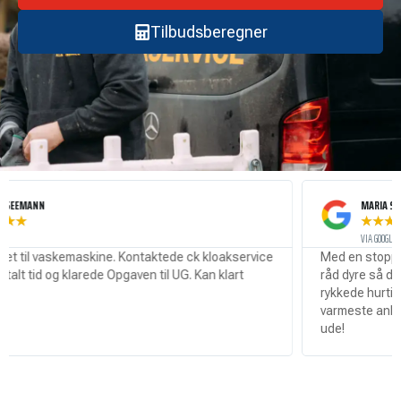
Tilbudsberegner
NN
MARIA SØRENSEN
★
★
★
★
★
VIA GOOGLE
l vaskemaskine. Kontaktede ck kloakservice
Med en stoppet kloak
id og klarede Opgaven til UG. Kan klart
råd dyre så det var rig
rykkede hurtigt ud og
varmeste anbefaling t
ude!