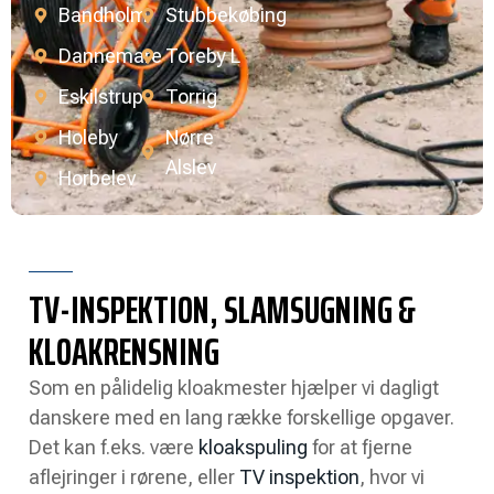
Bandholm
Stubbekøbing
Dannemare
Toreby L
Eskilstrup
Torrig
Holeby
Nørre
Alslev
Horbelev
TV-INSPEKTION, SLAMSUGNING &
KLOAKRENSNING
Som en pålidelig kloakmester hjælper vi dagligt
danskere med en lang række forskellige opgaver.
Det kan f.eks. være
kloakspuling
for at fjerne
aflejringer i rørene, eller
TV inspektion
, hvor vi