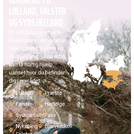
LOLLAND, FALSTER
OG SYDSJÆLLAND
En pålidelig og effektiv
kloakmester der dækker
hele Lolland, Falster og
Sydsjælland, så du altid
kan få hurtig hjælp,
uanset hvor du befinder
dig i området.
Lolland
Præstø
Falster
Herfølge
Sydsjælland
Faxe
Nykøbing
Bjæverskov