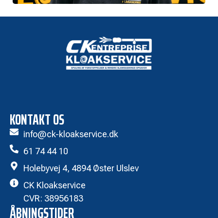
KONTAKT OS
info@ck-kloakservice.dk
61 74 44 10
Holebyvej 4, 4894 Øster Ulslev
CK Kloakservice
CVR: 38956183
ÅBNINGSTIDER