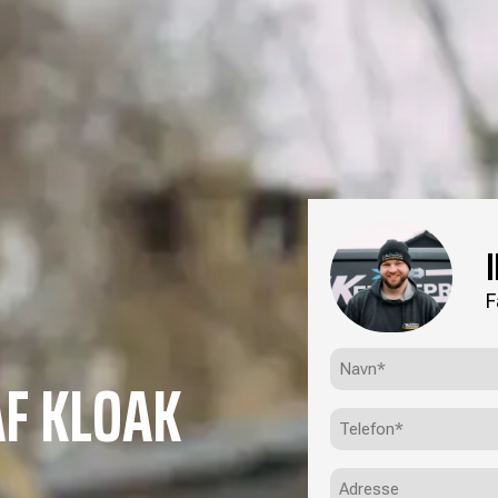
F
Navn*
F KLOAK
(Påkrævet)
Telefon
(Påkrævet)
Adresse