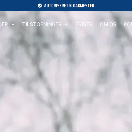
AUTORISERET KLOAKMESTER
DER
TILSTOPNINGER
PRISER
OM OS
KO