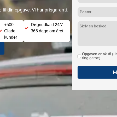
Postnr.
til din opgave. Vi har prisgaranti.
Besked
+500
Døgnudkald 24/7 -
Glade
365 dage om året
kunder
Opgaven er akut!
(Hv
Opgaven
ring gerne)
er
akut!
(Hvis
opgaven
haster
uden
for
normale
åbningstider,