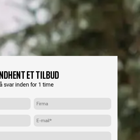
INDHENT ET TILBUD
å svar inden for 1 time
Firma
E-
mail
(Påkrævet)