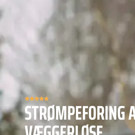
STRØMPEFORING A
VÆGGERLØSE