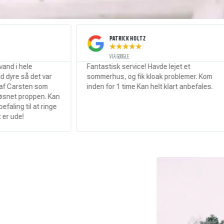
PATRICK HOLTZ
★
★
★
★
★
VIA GOOGLE
Fantastisk service! Havde lejet et
Stop
var
sommerhus, og fik kloak problemer. Kom
serv
om
inden for 1 time Kan helt klart anbefales.
. Kan
inge