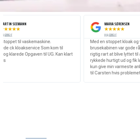
MARIA SØRENSEN
★
★
★
★
★
VIA GOOGLE
askemaskine.
Med en stoppet kloak og vand i hele
ervice Som kom til
brusekabinen var gode råd dyre så det 
Opgaven til UG. Kan klart
rigtig rart at blive lyttet til af Carsten s
rykkede hurtigt ud og fik løsnet proppen
kun give min varmeste anbefaling til at r
til Carsten hvis problemet er ude!