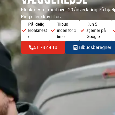
Kloakmester med over 20 års erfaring. Få hjælp 
Ring eller skriv til os.
Pålidelig
Tilbud
Kun 5
kloakmest
inden for 1
stjerner på
er
time
Google
61 74 44 10
Tilbudsberegner