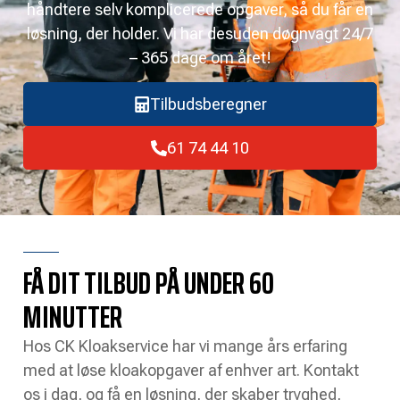
håndtere selv komplicerede opgaver, så du får en
løsning, der holder. Vi har desuden døgnvagt 24/7
– 365 dage om året!
Tilbudsberegner
61 74 44 10
FÅ DIT TILBUD PÅ UNDER 60
MINUTTER
Hos CK Kloakservice har vi mange års erfaring
med at løse kloakopgaver af enhver art. Kontakt
os i dag, og få en løsning, der skaber tryghed,