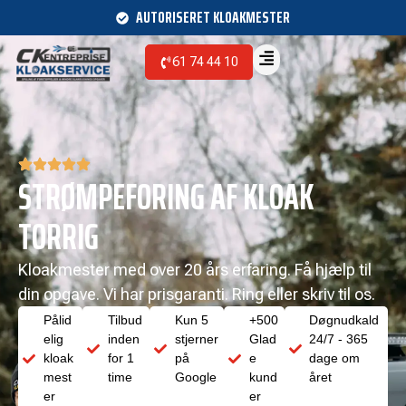
AUTORISERET KLOAKMESTER
61 74 44 10
STRØMPEFORING AF KLOAK
TORRIG
Kloakmester med over 20 års erfaring. Få hjælp til
din opgave. Vi har prisgaranti. Ring eller skriv til os.
Pålid
Tilbud
Kun 5
+500
Døgnudkald
elig
inden
stjerner
Glad
24/7 - 365
kloak
for 1
på
e
dage om
mest
time
Google
kund
året
er
er