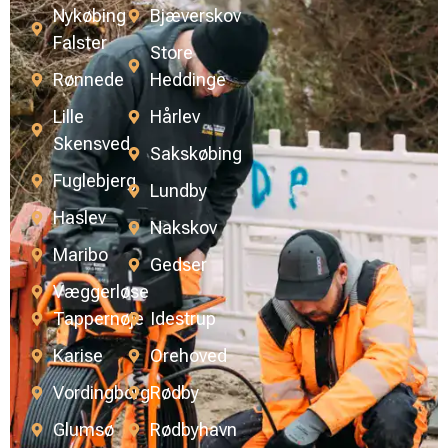
Nykøbing
Bjæverskov
Falster
Store
Rønnede
Heddinge
Lille
Hårlev
Skensved
Sakskøbing
Fuglebjerg
Lundby
Haslev
Nakskov
Maribo
Gedser
Væggerløse
Tappernøje
Idestrup
Karise
Orehoved
Vordingborg
Rødby
Glumsø
Rødbyhavn