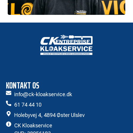
KONTAKT OS
info@ck-kloakservice.dk
61 74 44 10
Holebyvej 4, 4894 Øster Ulslev
CK Kloakservice