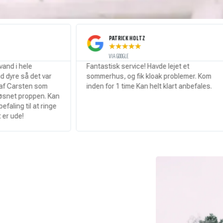
PATRICK HOLTZ
★
★
★
★
★
VIA GOOGLE
Fantastisk service! Havde lejet et
Stopp
ar
sommerhus, og fik kloak problemer. Kom
servi
m
inden for 1 time Kan helt klart anbefales.
. Kan
inge