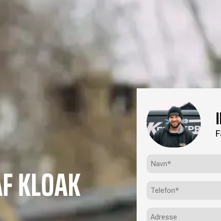
F
Navn*
F KLOAK
(Påkrævet)
Telefon
(Påkrævet)
Adresse