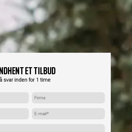
INDHENT ET TILBUD
å svar inden for 1 time
Firma
E-
mail
(Påkrævet)