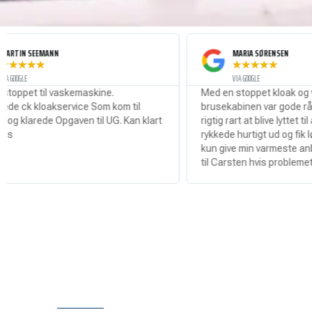
MARIA SØRENSEN
★
★
★
★
★
VIA GOOGLE
askemaskine.
Med en stoppet kloak og vand i hele
rvice Som kom til
brusekabinen var gode råd dyre så det v
pgaven til UG. Kan klart
rigtig rart at blive lyttet til af Carsten so
rykkede hurtigt ud og fik løsnet proppen
kun give min varmeste anbefaling til at r
til Carsten hvis problemet er ude!