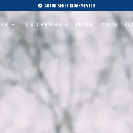
AUTORISERET KLOAKMESTER
DER
TILSTOPNINGER
PRISER
OM OS
KO