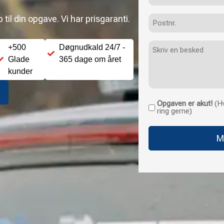
Postnr.
til din opgave. Vi har prisgaranti.
Besked
+500
Døgnudkald 24/7 -
Glade
365 dage om året
kunder
Opgaven er akut!
(Hv
Opgaven
ring gerne)
er
akut!
(Hvis
opgaven
haster
uden
for
normale
åbningstider,