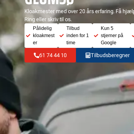
Kloakmester med over 20 års erfaring. Få hjælp 
Ring eller skriv til os.
Pålidelig
Tilbud
Kun 5
kloakmest
inden for 1
stjerner på
er
time
Google
61 74 44 10
Tilbudsberegner