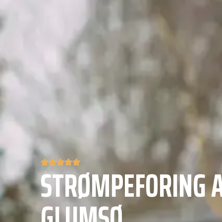
STRØMPEFORING A
GLUMSØ