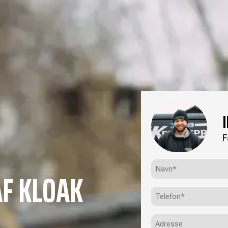
F
Navn*
F KLOAK
(Påkrævet)
Telefon
(Påkrævet)
Adresse