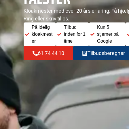
Kloakmester med over 20 års erfaring. Få hjælp 
Ring eller skriv til os.
Pålidelig
Tilbud
Kun 5
kloakmest
inden for 1
stjerner på
er
time
Google
61 74 44 10
Tilbudsberegner