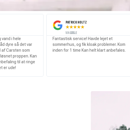
PATRICK HOLTZ
★
★
★
★
★
VIA GOOGLE
Fantastisk service! Havde lejet et
Sto
 var
sommerhus, og fik kloak problemer. Kom
ser
som
inden for 1 time Kan helt klart anbefales.
en. Kan
 ringe