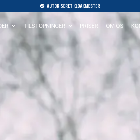
AUTORISERET KLOAKMESTER
DER
TILSTOPNINGER
PRISER
OM OS
KO