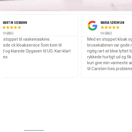
N
MARIA SØRENSEN
★
★
★
★
★
VIA GOOGLE
 vaskemaskine.
Med en stoppet kloak og vand i hele
service Som kom til
brusekabinen var gode råd dyre så det
 Opgaven til UG. Kan klart
rigtig rart at blive lyttet til af Carsten 
rykkede hurtigt ud og fik løsnet propp
kun give min varmeste anbefaling til at
til Carsten hvis problemet er ude!