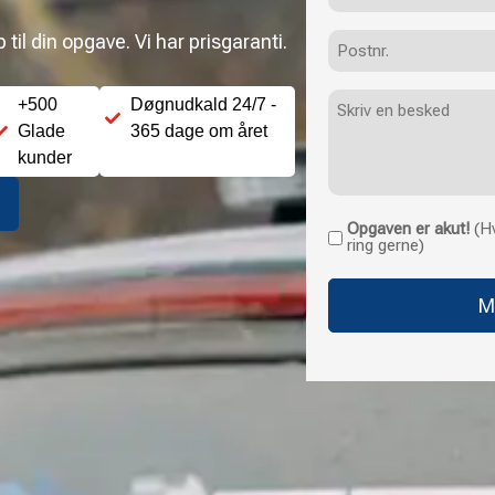
Postnr.
til din opgave. Vi har prisgaranti.
Besked
+500
Døgnudkald 24/7 -
Glade
365 dage om året
kunder
Opgaven er akut!
(Hv
Opgaven
ring gerne)
er
akut!
(Hvis
opgaven
haster
uden
for
normale
åbningstider,