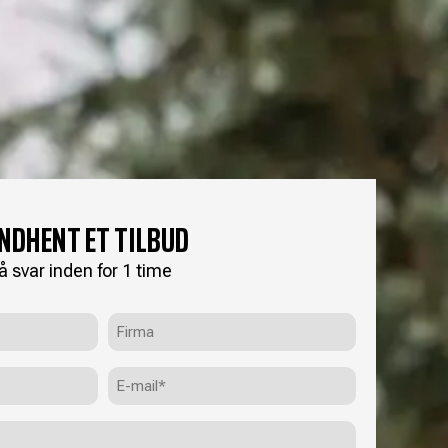
INDHENT ET TILBUD
å svar inden for 1 time
Firma
E-
mail
(Påkrævet)