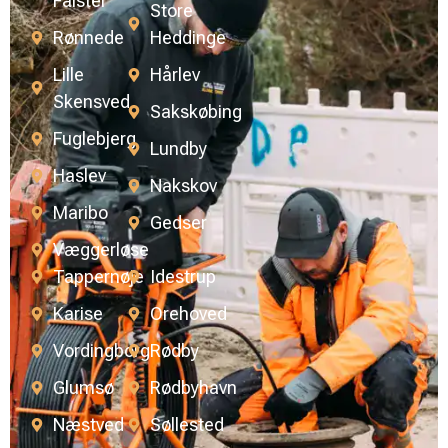
Falster
Store
Rønnede
Heddinge
Lille
Hårlev
Skensved
Sakskøbing
Fuglebjerg
Lundby
Haslev
Nakskov
Maribo
Gedser
Væggerløse
Tappernøje
Idestrup
Karise
Orehoved
Vordingborg
Rødby
Glumsø
Rødbyhavn
Næstved
Søllested