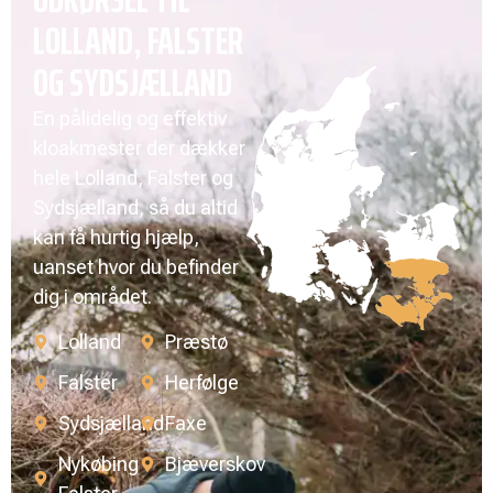
LOLLAND, FALSTER
OG SYDSJÆLLAND
En pålidelig og effektiv
kloakmester der dækker
hele Lolland, Falster og
Sydsjælland, så du altid
kan få hurtig hjælp,
uanset hvor du befinder
dig i området.
Lolland
Præstø
Falster
Herfølge
Sydsjælland
Faxe
Nykøbing
Bjæverskov