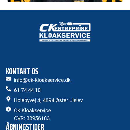
KONTAKT OS
info@ck-kloakservice.dk
61 74 44 10
Holebyvej 4, 4894 Øster Ulslev
CK Kloakservice
CVR: 38956183
ÅBNINGSTIDER