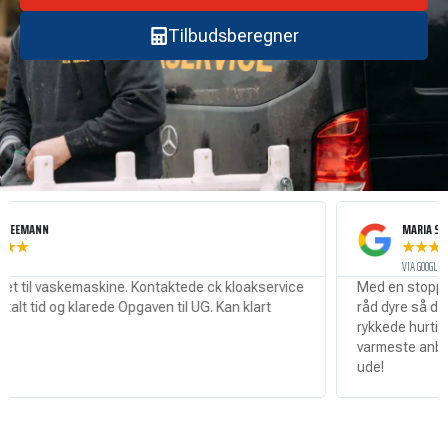
Tilbudsberegner
NN
MARIA SØRENSEN
★
★
★
★
★
VIA GOOGLE
l vaskemaskine. Kontaktede ck kloakservice
Med en stoppet kloak
id og klarede Opgaven til UG. Kan klart
råd dyre så det var rig
rykkede hurtigt ud og
varmeste anbefaling t
ude!