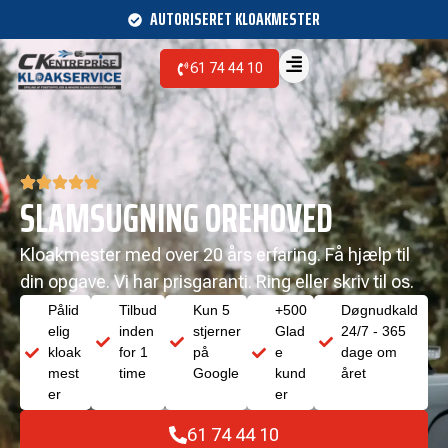
AUTORISERET KLOAKMESTER
61 74 44 10
SLAMSUGNING OREHOVED
Kloakmester med over 20 års erfaring. Få hjælp til
din opgave. Vi har prisgaranti. Ring eller skriv til os.
Pålid
Tilbud
Kun 5
+500
Døgnudkald
elig
inden
stjerner
Glad
24/7 - 365
kloak
for 1
på
e
dage om
mest
time
Google
kund
året
er
er
61 74 44 10