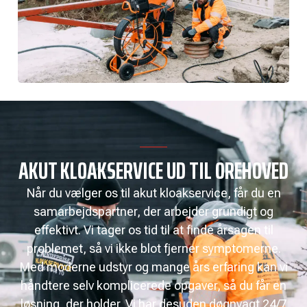
AKUT KLOAKSERVICE UD TIL OREHOVED
Når du vælger os til akut kloakservice, får du en
samarbejdspartner, der arbejder grundigt og
effektivt. Vi tager os tid til at finde årsagen til
problemet, så vi ikke blot fjerner symptomerne.
Med moderne udstyr og mange års erfaring kan vi
håndtere selv komplicerede opgaver, så du får en
løsning, der holder. Vi har desuden døgnvagt 24/7