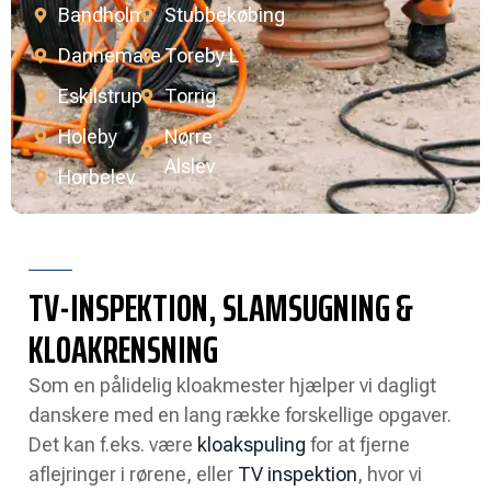
Bandholm
Stubbekøbing
Dannemare
Toreby L
Eskilstrup
Torrig
Holeby
Nørre
Alslev
Horbelev
TV-INSPEKTION, SLAMSUGNING &
KLOAKRENSNING
Som en pålidelig kloakmester hjælper vi dagligt
danskere med en lang række forskellige opgaver.
Det kan f.eks. være
kloakspuling
for at fjerne
aflejringer i rørene, eller
TV inspektion
, hvor vi