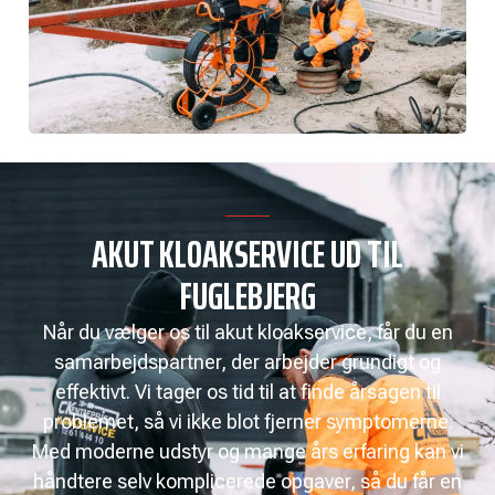
AKUT KLOAKSERVICE UD TIL
FUGLEBJERG
Når du vælger os til akut kloakservice, får du en
samarbejdspartner, der arbejder grundigt og
effektivt. Vi tager os tid til at finde årsagen til
problemet, så vi ikke blot fjerner symptomerne.
Med moderne udstyr og mange års erfaring kan vi
håndtere selv komplicerede opgaver, så du får en