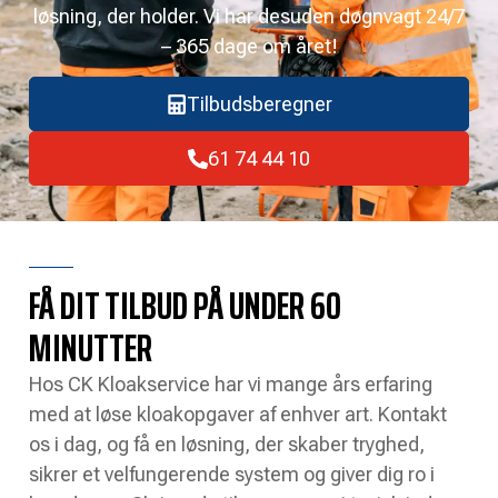
løsning, der holder. Vi har desuden døgnvagt 24/7
– 365 dage om året!
Tilbudsberegner
61 74 44 10
FÅ DIT TILBUD PÅ UNDER 60
MINUTTER
Hos CK Kloakservice har vi mange års erfaring
med at løse kloakopgaver af enhver art. Kontakt
os i dag, og få en løsning, der skaber tryghed,
sikrer et velfungerende system og giver dig ro i