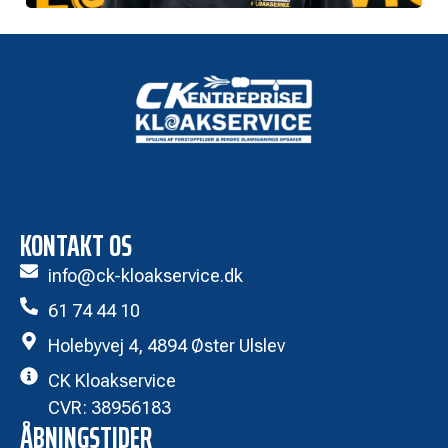
KONTAKT OS
info@ck-kloakservice.dk
61 74 44 10
Holebyvej 4, 4894 Øster Ulslev
CK Kloakservice
CVR: 38956183
ÅBNINGSTIDER