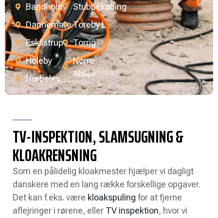
Bandholm
Stubbekøbing
Dannemare
Toreby L
Eskilstrup
Torrig
Holeby
Nørre
Alslev
Horbelev
TV-INSPEKTION, SLAMSUGNING &
KLOAKRENSNING
Som en pålidelig kloakmester hjælper vi dagligt
danskere med en lang række forskellige opgaver.
Det kan f.eks. være
kloakspuling
for at fjerne
aflejringer i rørene, eller
TV inspektion
, hvor vi