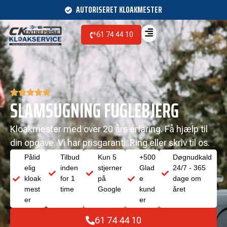
AUTORISERET KLOAKMESTER
61 74 44 10
SLAMSUGNING FUGLEBJERG
Kloakmester med over 20 års erfaring. Få hjælp til
din opgave. Vi har prisgaranti. Ring eller skriv til os.
Pålid
Tilbud
Kun 5
+500
Døgnudkald
elig
inden
stjerner
Glad
24/7 - 365
kloak
for 1
på
e
dage om
mest
time
Google
kund
året
er
er
61 74 44 10