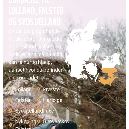
LOLLAND, FALSTER
OG SYDSJÆLLAND
En pålidelig og effektiv
kloakmester der dækker
hele Lolland, Falster og
Sydsjælland, så du altid
kan få hurtig hjælp,
uanset hvor du befinder
dig i området.
Lolland
Præstø
Falster
Herfølge
Sydsjælland
Faxe
Nykøbing
Bjæverskov