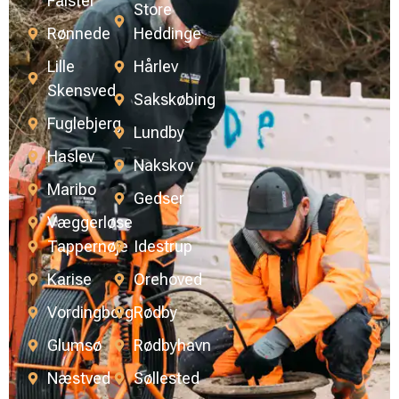
Falster
Store
Rønnede
Heddinge
Lille
Hårlev
Skensved
Sakskøbing
Fuglebjerg
Lundby
Haslev
Nakskov
Maribo
Gedser
Væggerløse
Tappernøje
Idestrup
Karise
Orehoved
Vordingborg
Rødby
Glumsø
Rødbyhavn
Næstved
Søllested