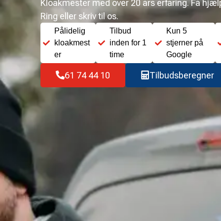
Kloakmester med over 20 års erfaring. Få hjælp 
Ring eller skriv til os.
Pålidelig
Tilbud
Kun 5
kloakmest
inden for 1
stjerner på
er
time
Google
61 74 44 10
Tilbudsberegner