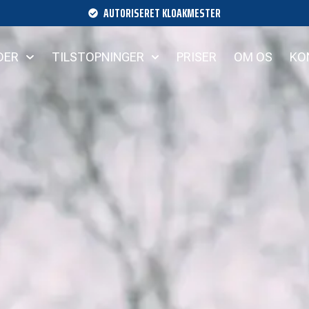
AUTORISERET KLOAKMESTER
DER
TILSTOPNINGER
PRISER
OM OS
KO