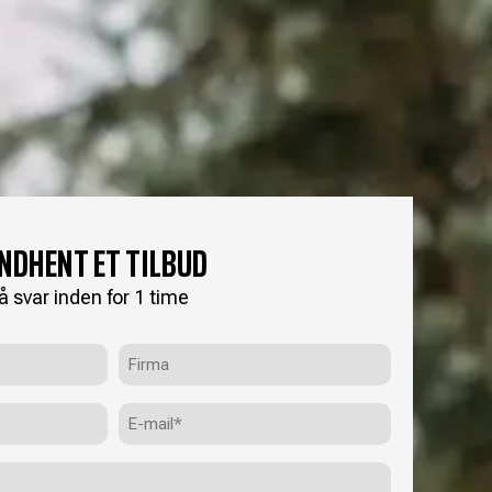
INDHENT ET TILBUD
å svar inden for 1 time
Firma
E-
mail
(Påkrævet)