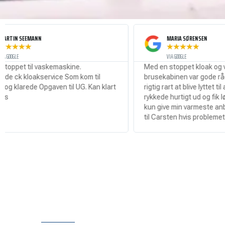
MARIA SØRENSEN
★
★
★
★
★
VIA GOOGLE
askemaskine.
Med en stoppet kloak og vand i hele
ervice Som kom til
brusekabinen var gode råd dyre så det 
Opgaven til UG. Kan klart
rigtig rart at blive lyttet til af Carsten s
rykkede hurtigt ud og fik løsnet proppen
kun give min varmeste anbefaling til at 
til Carsten hvis problemet er ude!