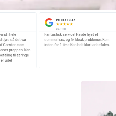
PATRICK HOLTZ
★
★
★
★
★
VIA GOOGLE
Fantastisk service! Havde lejet et
Stop
var
sommerhus, og fik kloak problemer. Kom
serv
om
inden for 1 time Kan helt klart anbefales.
. Kan
ringe