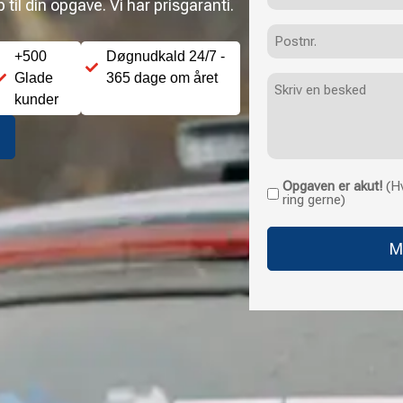
til din opgave. Vi har prisgaranti.
Postnr.
+500
Døgnudkald 24/7 -
Glade
365 dage om året
Besked
kunder
Opgaven er akut!
(Hv
Opgaven
ring gerne)
er
akut!
(Hvis
opgaven
haster
uden
for
normale
åbningstider,