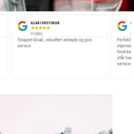
ALLAN CHRISTENSEN
MATHIAS SEVERIN
★
★
★
★
★
★
★
★
★
★
VIA GOOGLE
VIA GOOGLE
pet kloak, veludført arbejde og god
Perfekt udført arbejde
ice
stjerner så fik han det.
fordi køkkenvasken er 
står han i indkørslen! P
service. Dobbelt op på 