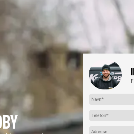
F
Navn*
(Påkrævet)
DBY
Telefon
(Påkrævet)
Adresse