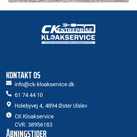
KONTAKT OS
info@ck-kloakservice.dk
61 74 44 10
Holebyvej 4, 4894 Øster Ulslev
CK Kloakservice
CVR: 38956183
ÅBNINGSTIDER