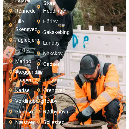
Falster
Store
Rønnede
Heddinge
Lille
Hårlev
Skensved
Sakskøbing
Fuglebjerg
Lundby
Haslev
Nakskov
Maribo
Gedser
Væggerløse
Tappernøje
Idestrup
Karise
Orehoved
Vordingborg
Rødby
Glumsø
Rødbyhavn
Næstved
Søllested