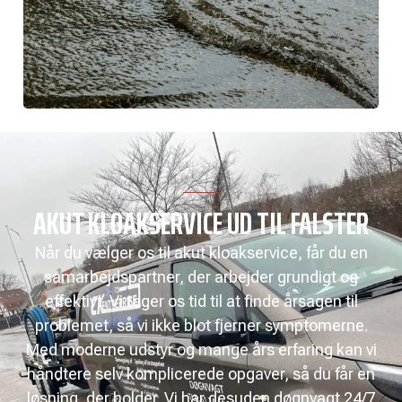
AKUT KLOAKSERVICE UD TIL FALSTER
Når du vælger os til akut kloakservice, får du en
samarbejdspartner, der arbejder grundigt og
effektivt. Vi tager os tid til at finde årsagen til
problemet, så vi ikke blot fjerner symptomerne.
Med moderne udstyr og mange års erfaring kan vi
håndtere selv komplicerede opgaver, så du får en
løsning, der holder. Vi har desuden døgnvagt 24/7