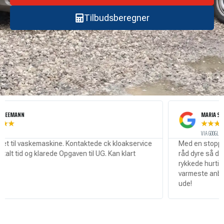
Tilbudsberegner
ANN
MARIA SØRENSEN
★
★
★
★
★
VIA GOOGLE
l vaskemaskine. Kontaktede ck kloakservice
Med en stoppet kloa
tid og klarede Opgaven til UG. Kan klart
råd dyre så det var ri
rykkede hurtigt ud o
varmeste anbefaling 
ude!