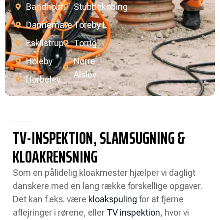
Bandholm
Stubbekøbing
Dannemare
Toreby L
Eskilstrup
Torrig
Holeby
Nørre
Alslev
Horbelev
TV-INSPEKTION, SLAMSUGNING &
KLOAKRENSNING
Som en pålidelig kloakmester hjælper vi dagligt
danskere med en lang række forskellige opgaver.
Det kan f.eks. være
kloakspuling
for at fjerne
aflejringer i rørene, eller
TV inspektion
, hvor vi