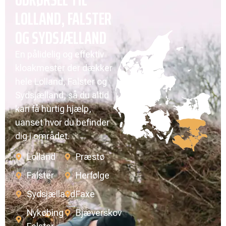
LOLLAND, FALSTER
OG SYDSJÆLLAND
En pålidelig og effektiv
kloakmester der dækker
hele Lolland, Falster og
Sydsjælland, så du altid
kan få hurtig hjælp,
uanset hvor du befinder
dig i området.
Lolland
Præstø
Falster
Herfølge
Sydsjælland
Faxe
Nykøbing
Bjæverskov