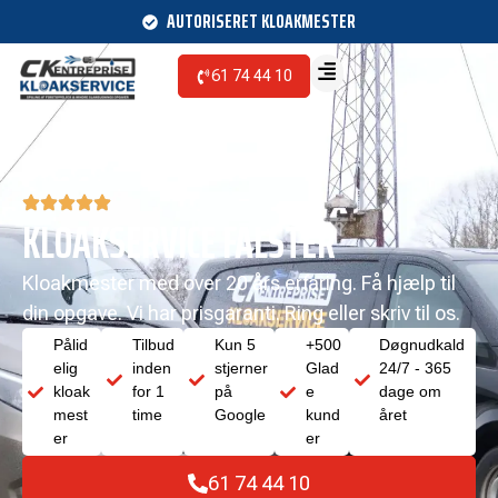
AUTORISERET KLOAKMESTER
61 74 44 10
KLOAKSERVICE FALSTER
Kloakmester med over 20 års erfaring. Få hjælp til
din opgave. Vi har prisgaranti. Ring eller skriv til os.
Pålid
Tilbud
Kun 5
+500
Døgnudkald
elig
inden
stjerner
Glad
24/7 - 365
kloak
for 1
på
e
dage om
mest
time
Google
kund
året
er
er
61 74 44 10