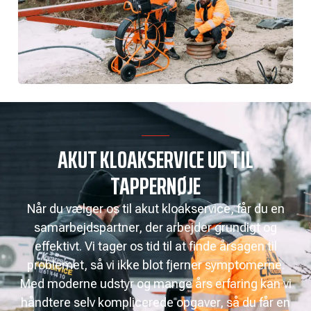
AKUT KLOAKSERVICE UD TIL
TAPPERNØJE
Når du vælger os til akut kloakservice, får du en
samarbejdspartner, der arbejder grundigt og
effektivt. Vi tager os tid til at finde årsagen til
problemet, så vi ikke blot fjerner symptomerne.
Med moderne udstyr og mange års erfaring kan vi
håndtere selv komplicerede opgaver, så du får en