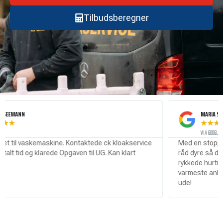
Tilbudsberegner
NN
MARIA SØRENSEN
★
★
★
★
★
VIA GOOGLE
 vaskemaskine. Kontaktede ck kloakservice
Med en stoppet kloak
id og klarede Opgaven til UG. Kan klart
råd dyre så det var rig
rykkede hurtigt ud og
varmeste anbefaling ti
ude!