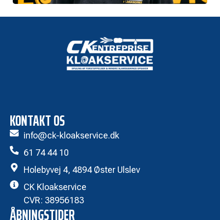
KONTAKT OS
info@ck-kloakservice.dk
61 74 44 10
Holebyvej 4, 4894 Øster Ulslev
CK Kloakservice
CVR: 38956183
ÅBNINGSTIDER