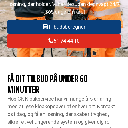
løsning, der holder. Vi har desuden døgnvagt 24/7
– 365 dage om året!
Tilbudsberegner
61 74 44 10
FÅ DIT TILBUD PÅ UNDER 60
MINUTTER
Hos CK Kloakservice har vi mange års erfaring
med at løse kloakopgaver af enhver art. Kontakt
os i dag, og få en løsning, der skaber tryghed,
sikrer et velfungerende system og giver dig ro i