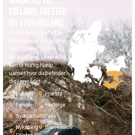
LOLLAND, FALSTER
OG SYDSJÆLLAND
En pålidelig og effektiv
kloakmester der dækker
hele Lolland, Falster og
Sydsjælland, så du altid
kan få hurtig hjælp,
uanset hvor du befinder
dig i området.
Lolland
Præstø
Falster
Herfølge
Sydsjælland
Faxe
Nykøbing
Bjæverskov