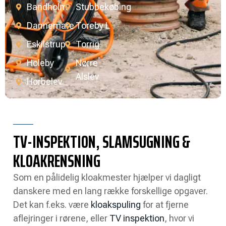
Bandholm
Stubbekøbing
Dannemare
Toreby L
Eskilstrup
Torrig
Holeby
Nørre
Alslev
Horbelev
TV-INSPEKTION, SLAMSUGNING &
KLOAKRENSNING
Som en pålidelig kloakmester hjælper vi dagligt
danskere med en lang række forskellige opgaver.
Det kan f.eks. være
kloakspuling
for at fjerne
aflejringer i rørene, eller
TV inspektion
, hvor vi