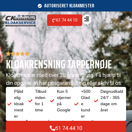
AUTORISERET KLOAKMESTER
61 74 44 10
KLOAKRENSNING TAPPERNØJE
Kloakmester med over 20 års erfaring. Få hjælp til
din opgave. Vi har prisgaranti. Ring eller skriv til os.
Pålid
Tilbud
Kun 5
+500
Døgnudkald
elig
inden
stjerner
Glad
24/7 - 365
kloak
for 1
på
e
dage om
mest
time
Google
kund
året
er
er
61 74 44 10