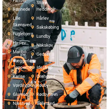
Falster
Store
Rønnede
Heddinge
Lille
Hårlev
Skensved
Sakskøbing
Fuglebjerg
Lundby
Haslev
Nakskov
Maribo
Gedser
Væggerløse
Tappernøje
Idestrup
Karise
Orehoved
Vordingborg
Rødby
Glumsø
Rødbyhavn
Næstved
Søllested