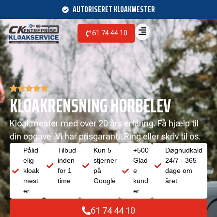
AUTORISERET KLOAKMESTER
61 74 44 10
KLOAKRENSNING HORBELEV
Kloakmester med over 20 års erfaring. Få hjælp til
din opgave. Vi har prisgaranti. Ring eller skriv til os.
Pålid
Tilbud
Kun 5
+500
Døgnudkald
elig
inden
stjerner
Glad
24/7 - 365
kloak
for 1
på
e
dage om
mest
time
Google
kund
året
er
er
61 74 44 10