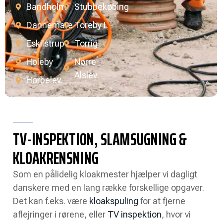
Bandholm
Stubbekøbing
Dannemare
Toreby L
Eskilstrup
Torrig
Holeby
Nørre
Alslev
Horbelev
TV-INSPEKTION, SLAMSUGNING &
KLOAKRENSNING
Som en pålidelig kloakmester hjælper vi dagligt
danskere med en lang række forskellige opgaver.
Det kan f.eks. være
kloakspuling
for at fjerne
aflejringer i rørene, eller
TV inspektion
, hvor vi