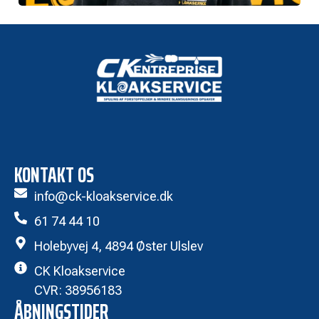
KONTAKT OS
info@ck-kloakservice.dk
61 74 44 10
Holebyvej 4, 4894 Øster Ulslev
CK Kloakservice
CVR: 38956183
ÅBNINGSTIDER