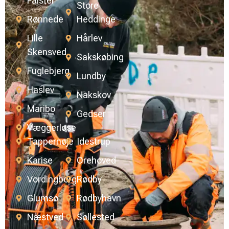
Falster
Store
Rønnede
Heddinge
Lille
Hårlev
Skensved
Sakskøbing
Fuglebjerg
Lundby
Haslev
Nakskov
Maribo
Gedser
Væggerløse
Tappernøje
Idestrup
Karise
Orehoved
Vordingborg
Rødby
Glumsø
Rødbyhavn
Næstved
Søllested