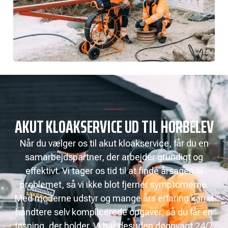
AKUT KLOAKSERVICE UD TIL HORBELEV
Når du vælger os til akut kloakservice, får du en
samarbejdspartner, der arbejder grundigt og
effektivt. Vi tager os tid til at finde årsagen til
problemet, så vi ikke blot fjerner symptomerne.
Med moderne udstyr og mange års erfaring kan vi
håndtere selv komplicerede opgaver, så du får en
løsning, der holder. Vi har desuden døgnvagt 24/7