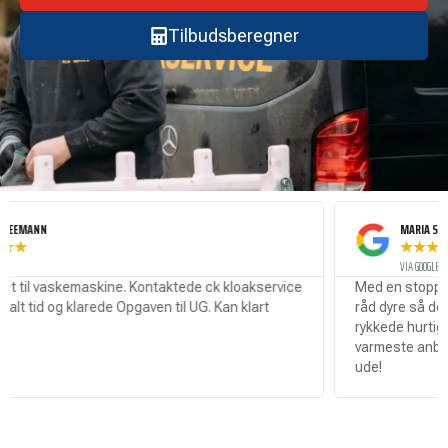
Tilbudsberegner
NN
MARIA SØRENSEN
★
★
★
★
★
VIA GOOGLE
l vaskemaskine. Kontaktede ck kloakservice
Med en stoppet kloa
tid og klarede Opgaven til UG. Kan klart
råd dyre så det var ri
rykkede hurtigt ud o
varmeste anbefaling t
ude!