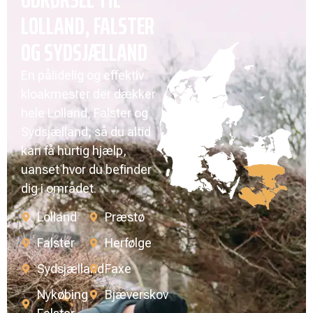
LOLLAND, FALSTER
OG SYDSJÆLLAND
En pålidelig og effektiv
kloakmester der dækker
hele Lolland, Falster og
Sydsjælland, så du altid
kan få hurtig hjælp,
uanset hvor du befinder
dig i området.
Lolland
Præstø
Falster
Herfølge
Sydsjælland
Faxe
Nykøbing
Bjæverskov