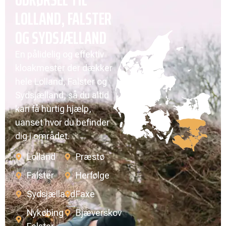
LOLLAND, FALSTER
OG SYDSJÆLLAND
En pålidelig og effektiv
kloakmester der dækker
hele Lolland, Falster og
Sydsjælland, så du altid
kan få hurtig hjælp,
uanset hvor du befinder
dig i området.
Lolland
Præstø
Falster
Herfølge
Sydsjælland
Faxe
Nykøbing
Bjæverskov