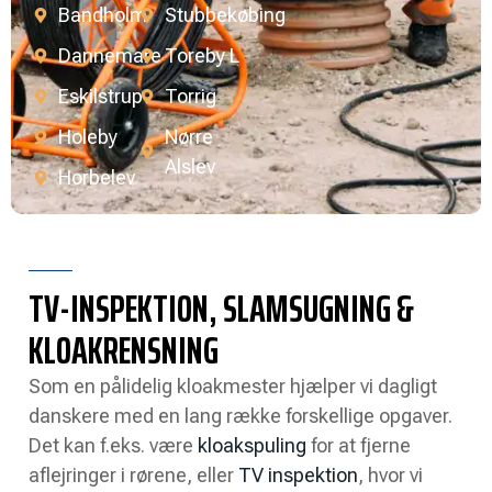
Bandholm
Stubbekøbing
Dannemare
Toreby L
Eskilstrup
Torrig
Holeby
Nørre
Alslev
Horbelev
TV-INSPEKTION, SLAMSUGNING &
KLOAKRENSNING
Som en pålidelig kloakmester hjælper vi dagligt
danskere med en lang række forskellige opgaver.
Det kan f.eks. være
kloakspuling
for at fjerne
aflejringer i rørene, eller
TV inspektion
, hvor vi