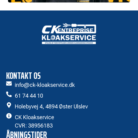
KONTAKT OS
info@ck-kloakservice.dk
61 74 44 10
Holebyvej 4, 4894 Øster Ulslev
CK Kloakservice
CVR: 38956183
ÅBNINGSTIDER