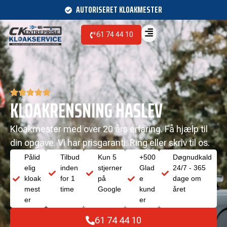
AUTORISERET KLOAKMESTER
61 74 44 10
KLOAKRENSNING HASLEV
Kloakmester med over 20 års erfaring. Få hjælp til
din opgave. Vi har prisgaranti. Ring eller skriv til os.
Pålid
Tilbud
Kun 5
+500
Døgnudkald
elig
inden
stjerner
Glad
24/7 - 365
kloak
for 1
på
e
dage om
mest
time
Google
kund
året
er
er
61 74 44 10