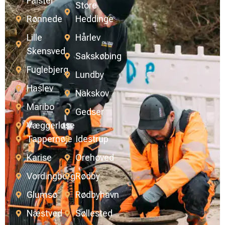
Falster
Store
Rønnede
Heddinge
Lille
Hårlev
Skensved
Sakskøbing
Fuglebjerg
Lundby
Haslev
Nakskov
Maribo
Gedser
Væggerløse
Tappernøje
Idestrup
Karise
Orehoved
Vordingborg
Rødby
Glumsø
Rødbyhavn
Næstved
Søllested