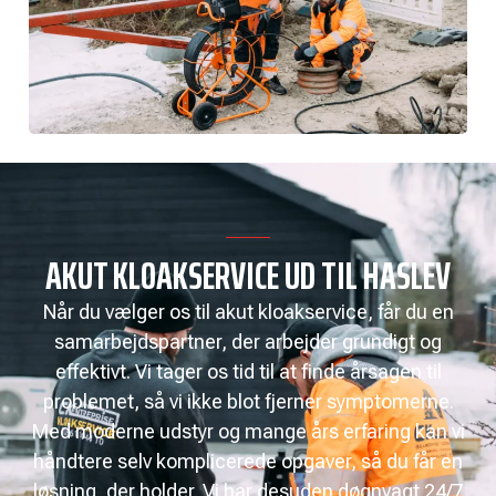
AKUT KLOAKSERVICE UD TIL HASLEV
Når du vælger os til akut kloakservice, får du en
samarbejdspartner, der arbejder grundigt og
effektivt. Vi tager os tid til at finde årsagen til
problemet, så vi ikke blot fjerner symptomerne.
Med moderne udstyr og mange års erfaring kan vi
håndtere selv komplicerede opgaver, så du får en
løsning, der holder. Vi har desuden døgnvagt 24/7