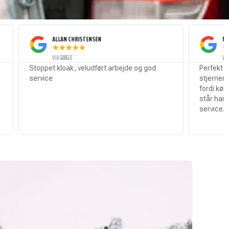
ALLAN CHRISTENSEN
MATHIAS SEVERIN
★
★
★
★
★
★
★
★
★
★
VIA GOOGLE
VIA GOOGLE
pet kloak, veludført arbejde og god
Perfekt udført arbejde
ice
stjerner så fik han det.
fordi køkkenvasken er 
står han i indkørslen! P
service. Dobbelt op på s