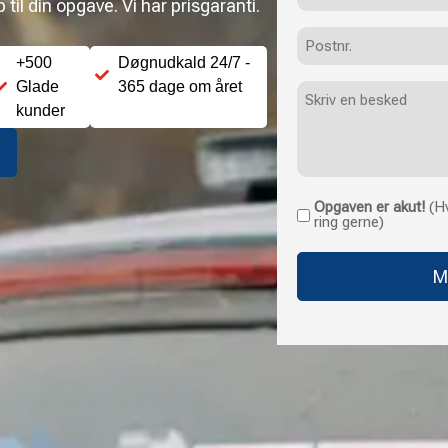
til din opgave. Vi har prisgaranti.
Postnr.
+500
Døgnudkald 24/7 -
Glade
365 dage om året
Besked
kunder
Opgaven er akut!
(Hv
Opgaven
ring gerne)
er
akut!
(Hvis
opgaven
haster
uden
for
normale
åbningstider,