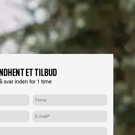
INDHENT ET TILBUD
å svar inden for 1 time
Firma
E-
mail
(Påkrævet)