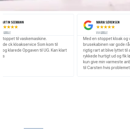
MARIA SØRENSEN
★
★
★
★
★
VIA GOOGLE
askemaskine.
Med en stoppet kloak og vand i hele
ervice Som kom til
brusekabinen var gode råd dyre så det 
Opgaven til UG. Kan klart
rigtig rart at blive lyttet til af Carsten so
rykkede hurtigt ud og fik løsnet proppen
kun give min varmeste anbefaling til at r
til Carsten hvis problemet er ude!