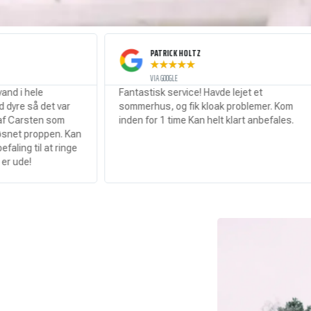
PATRICK HOLTZ
★
★
★
★
★
VIA GOOGLE
Fantastisk service! Havde lejet et
Stop
var
sommerhus, og fik kloak problemer. Kom
serv
m
inden for 1 time Kan helt klart anbefales.
. Kan
inge