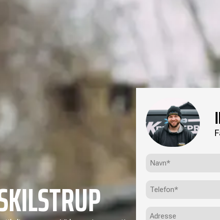
F
Navn*
(Påkrævet)
SKILSTRUP
Telefon
(Påkrævet)
Adresse