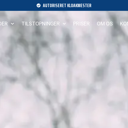
AUTORISERET KLOAKMESTER
DER
TILSTOPNINGER
PRISER
OM OS
KO