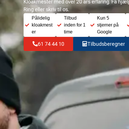
Kloakmester med over 20 års erfaring. Få hjælp 
Ring eller skriv til os.
Pålidelig
Tilbud
Kun 5
kloakmest
inden for 1
stjerner på
er
time
Google
61 74 44 10
Tilbudsberegner