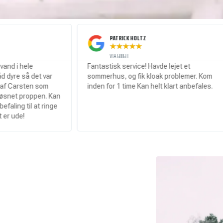
PATRICK HOLTZ
★
★
★
★
★
VIA GOOGLE
Fantastisk service! Havde lejet et
Stop
var
sommerhus, og fik kloak problemer. Kom
serv
om
inden for 1 time Kan helt klart anbefales.
. Kan
ringe