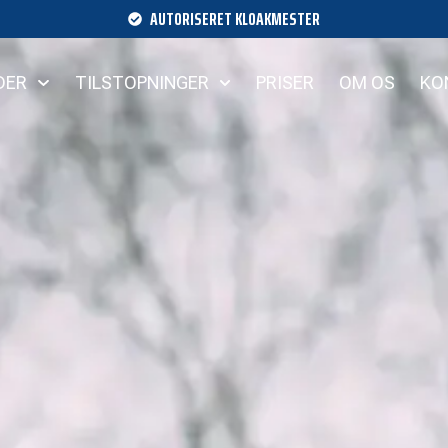
AUTORISERET KLOAKMESTER
DER
TILSTOPNINGER
PRISER
OM OS
KO