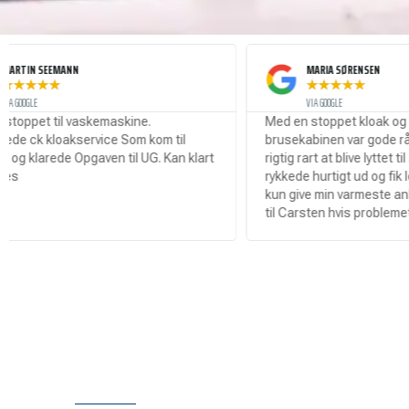
MARIA SØRENSEN
★
★
★
★
★
VIA GOOGLE
askemaskine.
Med en stoppet kloak og vand i hele
ervice Som kom til
brusekabinen var gode råd dyre så det 
Opgaven til UG. Kan klart
rigtig rart at blive lyttet til af Carsten s
rykkede hurtigt ud og fik løsnet proppen
kun give min varmeste anbefaling til at 
til Carsten hvis problemet er ude!