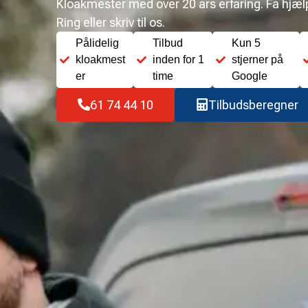
Kloakmester med over 20 års erfaring. Få hjælp 
Ring eller skriv til os.
Pålidelig
Tilbud
Kun 5
kloakmest
inden for 1
stjerner på
er
time
Google
61 74 44 10
Tilbudsberegner