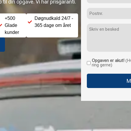
til din opgave. Vi har prisgaranti.
Postnr.
+500
Døgnudkald 24/7 -
Glade
365 dage om året
Besked
kunder
Opgaven er akut!
(Hv
Opgaven
ring gerne)
er
akut!
(Hvis
opgaven
haster
uden
for
normale
åbningstider,