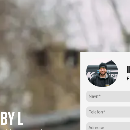
F
Navn*
(Påkrævet)
BY L
Telefon
(Påkrævet)
Adresse