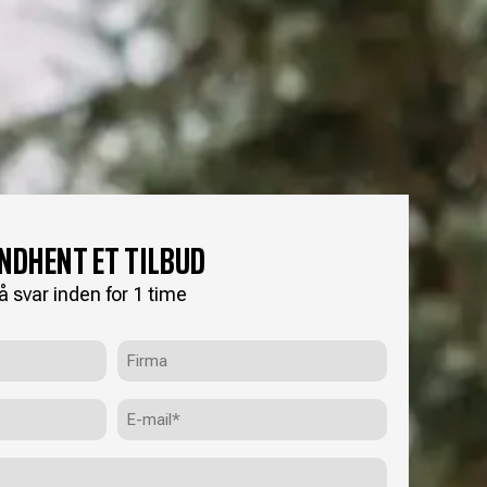
INDHENT ET TILBUD
å svar inden for 1 time
Firma
E-
mail
(Påkrævet)