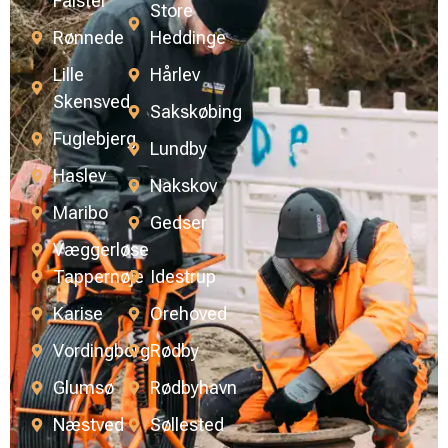
Falster
Store
Rønnede
Heddinge
Lille
Hårlev
Skensved
Sakskøbing
Fuglebjerg
Lundby
Haslev
Nakskov
Maribo
Gedser
Væggerløse
Tappernøje
Idestrup
Karise
Orehoved
Vordingborg
Rødby
Glumsø
Rødbyhavn
Næstved
Søllested