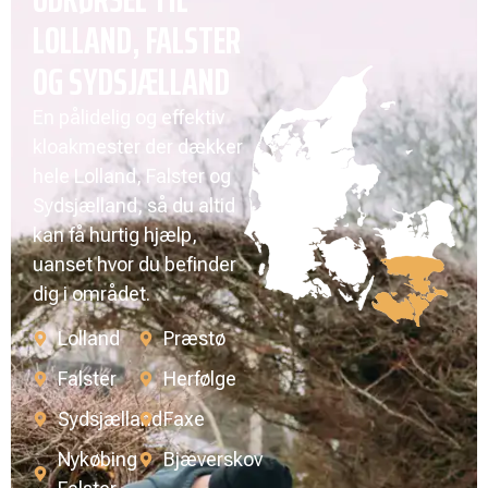
LOLLAND, FALSTER
OG SYDSJÆLLAND
En pålidelig og effektiv
kloakmester der dækker
hele Lolland, Falster og
Sydsjælland, så du altid
kan få hurtig hjælp,
uanset hvor du befinder
dig i området.
Lolland
Præstø
Falster
Herfølge
Sydsjælland
Faxe
Nykøbing
Bjæverskov