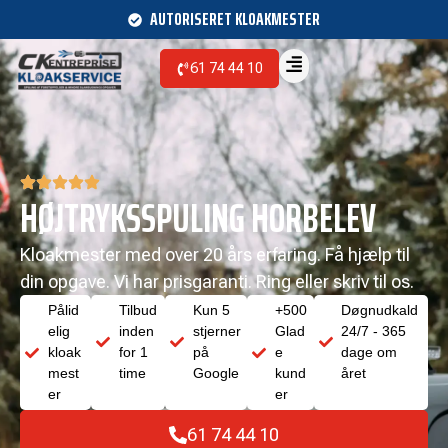
AUTORISERET KLOAKMESTER
61 74 44 10
HØJTRYKSSPULING HORBELEV
Kloakmester med over 20 års erfaring. Få hjælp til
din opgave. Vi har prisgaranti. Ring eller skriv til os.
Pålid
Tilbud
Kun 5
+500
Døgnudkald
elig
inden
stjerner
Glad
24/7 - 365
kloak
for 1
på
e
dage om
mest
time
Google
kund
året
er
er
61 74 44 10