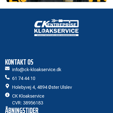
KONTAKT OS
info@ck-kloakservice.dk
61 74 44 10
Holebyvej 4, 4894 Øster Ulslev
CK Kloakservice
CVR: 38956183
ÅBNINGSTIDER