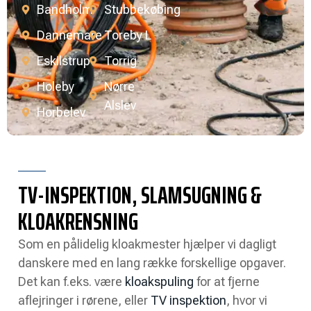
Bandholm
Stubbekøbing
Dannemare
Toreby L
Eskilstrup
Torrig
Holeby
Nørre
Alslev
Horbelev
TV-INSPEKTION, SLAMSUGNING &
KLOAKRENSNING
Som en pålidelig kloakmester hjælper vi dagligt
danskere med en lang række forskellige opgaver.
Det kan f.eks. være
kloakspuling
for at fjerne
aflejringer i rørene, eller
TV inspektion
, hvor vi