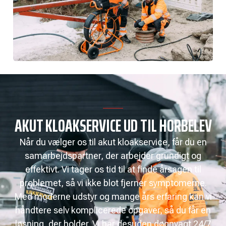
AKUT KLOAKSERVICE UD TIL HORBELEV
Når du vælger os til akut kloakservice, får du en
samarbejdspartner, der arbejder grundigt og
effektivt. Vi tager os tid til at finde årsagen til
problemet, så vi ikke blot fjerner symptomerne.
Med moderne udstyr og mange års erfaring kan vi
håndtere selv komplicerede opgaver, så du får en
løsning, der holder. Vi har desuden døgnvagt 24/7