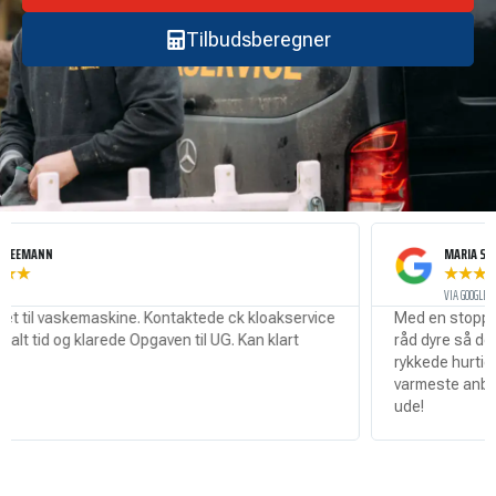
Tilbudsberegner
NN
MARIA SØRENSEN
★
★
★
★
★
VIA GOOGLE
l vaskemaskine. Kontaktede ck kloakservice
Med en stoppet kloa
tid og klarede Opgaven til UG. Kan klart
råd dyre så det var ri
rykkede hurtigt ud o
varmeste anbefaling t
ude!