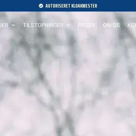
AUTORISERET KLOAKMESTER
DER
TILSTOPNINGER
PRISER
OM OS
KO