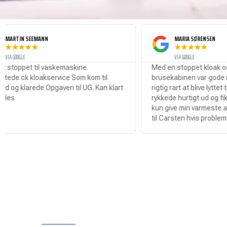
NN
MARIA SØRENSEN
★
★
★
★
★
VIA GOOGLE
 vaskemaskine.
Med en stoppet kloak og vand i hele
kservice Som kom til
brusekabinen var gode råd dyre så de
e Opgaven til UG. Kan klart
rigtig rart at blive lyttet til af Carsten
rykkede hurtigt ud og fik løsnet propp
kun give min varmeste anbefaling til a
til Carsten hvis problemet er ude!