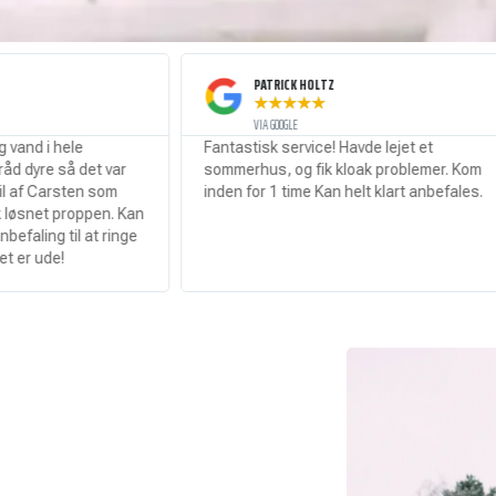
PATRICK HOLTZ
★
★
★
★
★
VIA GOOGLE
Fantastisk service! Havde lejet et
St
t var
sommerhus, og fik kloak problemer. Kom
se
 som
inden for 1 time Kan helt klart anbefales.
en. Kan
t ringe