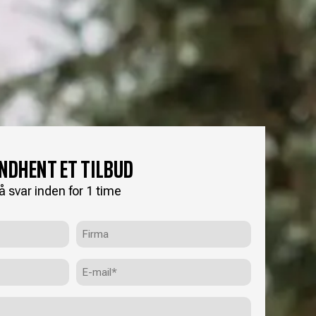
INDHENT ET TILBUD
å svar inden for 1 time
Firma
E-
mail
(Påkrævet)