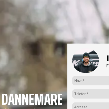
F
Navn*
(Påkrævet)
G DANNEMARE
Telefon
(Påkrævet)
Adresse