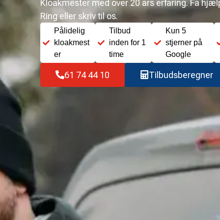
Kloakmester med over 20 års erfaring. Få hjælp 
Ring eller skriv til os.
Pålidelig
Tilbud
Kun 5
kloakmest
inden for 1
stjerner på
er
time
Google
61 74 44 10
Tilbudsberegner