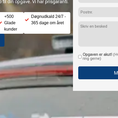
til din opgave. Vi har prisgaranti.
Postnr.
+500
Døgnudkald 24/7 -
Glade
365 dage om året
Besked
kunder
Opgaven er akut!
(Hv
Opgaven
ring gerne)
er
akut!
(Hvis
opgaven
haster
uden
for
normale
åbningstider,