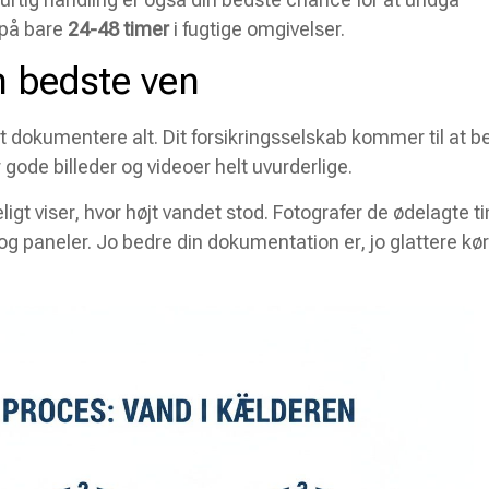
 på bare
24-48 timer
i fugtige omgivelser.
n bedste ven
at dokumentere alt. Dit forsikringsselskab kommer til at b
gode billeder og videoer helt uvurderlige.
deligt viser, hvor højt vandet stod. Fotografer de ødelagte t
g paneler. Jo bedre din dokumentation er, jo glattere kø