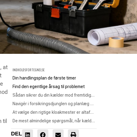
 at
INDHOLDSFORTEGNELSE
t
Din handlingsplan de første timer
se
Find den egentlige årsag til problemet
 mod
Sådan sikrer du din kælder mod fremtidige oversvømmelser
Navigér i forsikringsdjunglen og planlæg genopbygningen
At vælge den rigtige kloakmester er altafgørende
til
De mest almindelige spørgsmål, når kælderen står under vand
DEL