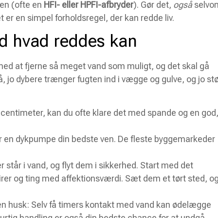
ren (ofte en
HFI- eller HPFI-afbryder
). Gør det,
også
selvo
t er en simpel forholdsregel, der kan redde liv.
ed hvad reddes kan
med at fjerne så meget vand som muligt, og det skal gå
tå, jo dybere trænger fugten ind i vægge og gulve, og jo st
å centimeter, kan du ofte klare det med spande og en god
 en dykpumpe din bedste ven. De fleste byggemarkeder
er står i vand, og flyt dem i sikkerhed. Start med det
pirer og ting med affektionsværdi. Sæt dem et tørt sted, o
 men husk: Selv få timers kontakt med vand kan ødelægge
rtig handling er også din bedste chance for at undgå