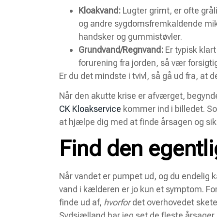
Kloakvand:
Lugter grimt, er ofte grå
og andre sygdomsfremkaldende mikro
handsker og gummistøvler.
Grundvand/Regnvand:
Er typisk klar
forurening fra jorden, så vær forsigti
Er du det mindste i tvivl, så gå ud fra, at
Når den akutte krise er afværget, begynde
CK Kloakservice
kommer ind i billedet. Som
at hjælpe dig med at finde årsagen og sikr
Find den egentli
Når vandet er pumpet ud, og du endelig ka
vand i kælderen er jo kun et symptom. For a
finde ud af,
hvorfor
det overhovedet skete
Sydsjælland har jeg set de fleste årsager, 