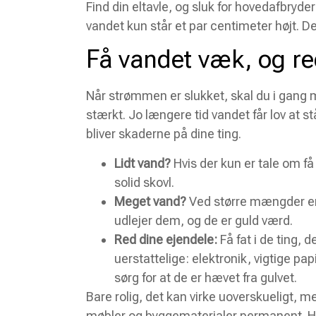
Find din eltavle, og sluk for hovedafbryde
vandet kun står et par centimeter højt. De
Få vandet væk, og r
Når strømmen er slukket, skal du i gang 
stærkt. Jo længere tid vandet får lov at s
bliver skaderne på dine ting.
Lidt vand?
Hvis der kun er tale om f
solid skovl.
Meget vand?
Ved større mængder er
udlejer dem, og de er guld værd.
Red dine ejendele:
Få fat i de ting, d
uerstattelige: elektronik, vigtige pa
sørg for at de er hævet fra gulvet.
Bare rolig, det kan virke uoverskueligt,
møbler og byggematerialer permanent. Hu