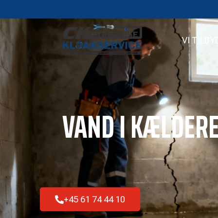
VI TILBY
VAND I KÆLDER
+45 61 74 44 10