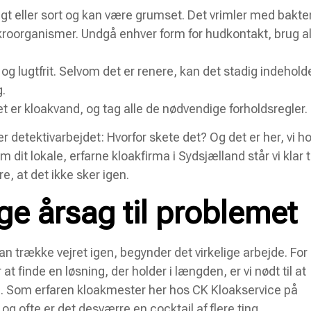
ligt eller sort og kan være grumset. Det vrimler med bakter
organismer. Undgå enhver form for hudkontakt, brug al
t og lugtfrit. Selvom det er renere, kan det stadig indehold
g.
 det er kloakvand, og tag alle de nødvendige forholdsregler.
r detektivarbejdet: Hvorfor skete det? Og det er her, vi h
 dit lokale, erfarne kloakfirma i Sydsjælland står vi klar ti
e, at det ikke sker igen.
ge årsag til problemet
n trække vejret igen, begynder det virkelige arbejde. For
t finde en løsning, der holder i længden, er vi nødt til at
. Som erfaren kloakmester her hos CK Kloakservice på
og ofte er det desværre en cocktail af flere ting.