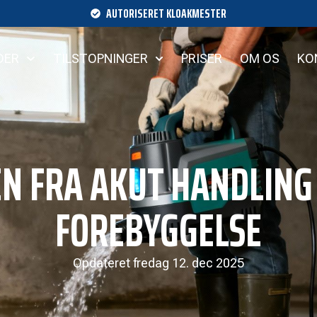
AUTORISERET KLOAKMESTER
DER
TILSTOPNINGER
PRISER
OM OS
KO
EN FRA AKUT HANDLING
FOREBYGGELSE
Opdateret
fredag 12. dec 2025