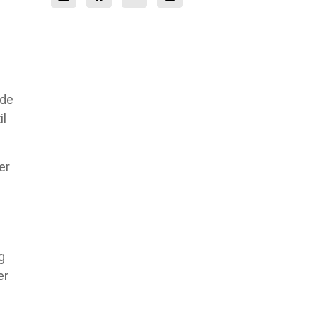
 de
il
er
g
er