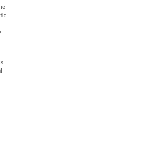
ier
tid
e
os
l