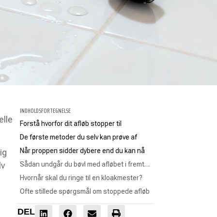
INDHOLDSFORTEGNELSE
ælle
Forstå hvorfor dit afløb stopper til
De første metoder du selv kan prøve af
Når proppen sidder dybere end du kan nå
ig
Sådan undgår du bøvl med afløbet i fremtiden
lv
Hvornår skal du ringe til en kloakmester?
Ofte stillede spørgsmål om stoppede afløb
DEL