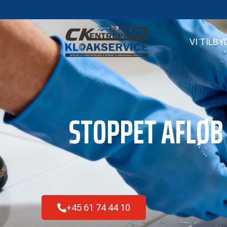
VI TILBY
STOPPET AFLØB 
+45 61 74 44 10