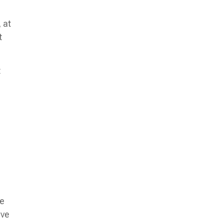
 at
t
t
te
ive