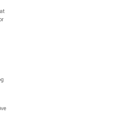
at
or
og
øve