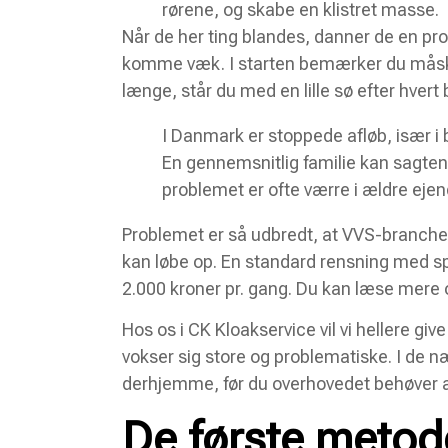
rørene, og skabe en klistret masse.
Når de her ting blandes, danner de en pro
komme væk. I starten bemærker du måske 
længe, står du med en lille sø efter hvert 
I Danmark er stoppede afløb, især i 
En gennemsnitlig familie kan sagtens
problemet er ofte værre i ældre ej
Problemet er så udbredt, at VVS-branchen 
kan løbe op. En standard rensning med sp
2.000 kroner pr. gang. Du kan læse mere
Hos os i CK Kloakservice vil vi hellere giv
vokser sig store og problematiske. I de n
derhjemme, før du overhovedet behøver at
De første metode