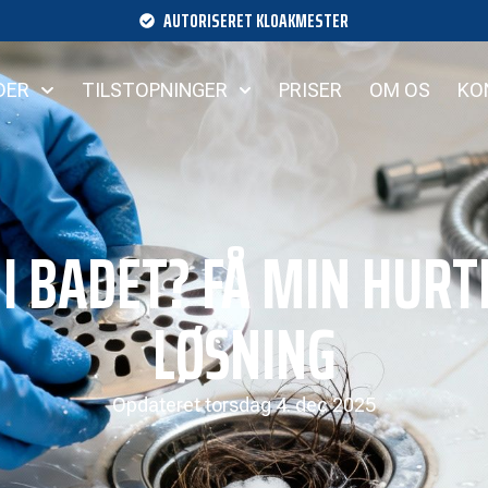
AUTORISERET KLOAKMESTER
DER
TILSTOPNINGER
PRISER
OM OS
KO
I BADET? FÅ MIN HURTI
LØSNING
Opdateret
torsdag 4. dec 2025