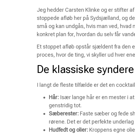
Jeg hedder Carsten Klinke og er stifter a
stoppede afløb her på Sydsjælland, og den
små og kan undgås, hvis man ved, hvad ma
konkret plan for, hvordan du selv får vandet 
Et stoppet afløb opstår sjældent fra den 
proces, hvor de ting, vi skyller ud hver ene
De klassiske synder
I langt de fleste tilfælde er det en cockt
Hår:
Især lange hår er en mester i at 
genstridig tot.
Sæberester:
Faste sæber og fede sho
rørene. Det er det perfekte underlag 
Hudfedt og olier:
Kroppens egne olier