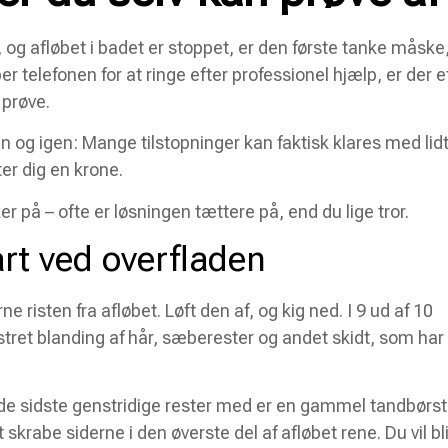
 og afløbet i badet er stoppet, er den første tanke måske,
ber telefonen for at ringe efter professionel hjælp, er der e
 prøve.
en og igen: Mange tilstopninger kan faktisk klares med lid
ter dig en krone.
på – ofte er løsningen tættere på, end du lige tror.
rt ved overfladen
ne risten fra afløbet. Løft den af, og kig ned. I 9 ud af 10
listret blanding af hår, sæberester og andet skidt, som har
å de sidste genstridige rester med er en gammel tandbørs
t skrabe siderne i den øverste del af afløbet rene. Du vil bl