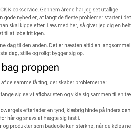
f CK Kloakservice. Gennem årene har jeg set utallige
 gode nyhed er, at langt de fleste problemer starter i det
n skal kigge efter. Læs med her, så giver jeg dig en helt
til at løbe frit igen.
ene dag til den anden. Det er næsten altid en langsommel
ste dag, stille og roligt bygger sig op.
e bag proppen
ail af de samme få ting, der skaber problemerne:
fange sig selv i afløbsristen og vikle sig sammen til en tæ
wergels efterlader en tynd, klæbrig hinde på indersiden
for hår og snavs at hægte sig fast i.
 og produkter som badeolie kan størkne, når de køles ne