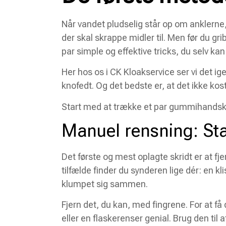
Når vandet pludselig står op om anklerne,
der skal skrappe midler til. Men før du gri
par simple og effektive tricks, du selv kan
Her hos os i CK Kloakservice ser vi det ig
knofedt. Og det bedste er, at det ikke kos
Start med at trække et par gummihandsker 
Manuel rensning: Sta
Det første og mest oplagte skridt er at fjer
tilfælde finder du synderen lige dér: en k
klumpet sig sammen.
Fjern det, du kan, med fingrene. For at f
eller en flaskerenser genial. Brug den til a