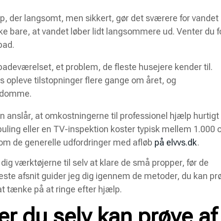
p, der langsomt, men sikkert, gør det sværere for vandet 
bare, at vandet løber lidt langsommere ud. Venter du f
bad.
badeværelset, et problem, de fleste husejere kender til.
 opleve tilstopninger flere gange om året, og
endomme.
anslår, at omkostningerne til professionel hjælp hurtigt
uling eller en TV-inspektion koster typisk mellem 1.000 
 om de generelle udfordringer med afløb
på elvvs.dk
.
e dig værktøjerne til selv at klare de små propper, før de
æste afsnit guider jeg dig igennem de metoder, du kan pr
 tænke på at ringe efter hjælp.
r du selv kan prøve af