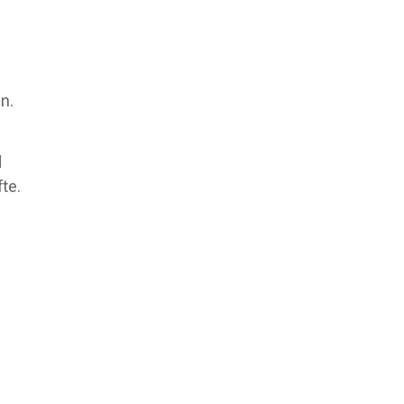
n.
d
te.