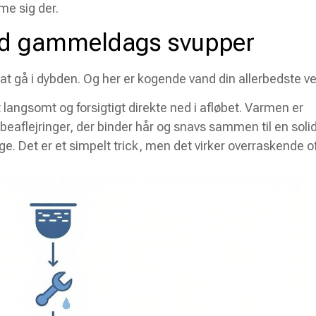
me sig der.
od gammeldags svupper
il at gå i dybden. Og her er kogende vand din allerbedste ve
 langsomt og forsigtigt direkte ned i afløbet. Varmen er
sæbeaflejringer, der binder hår og snavs sammen til en soli
. Det er et simpelt trick, men det virker overraskende of