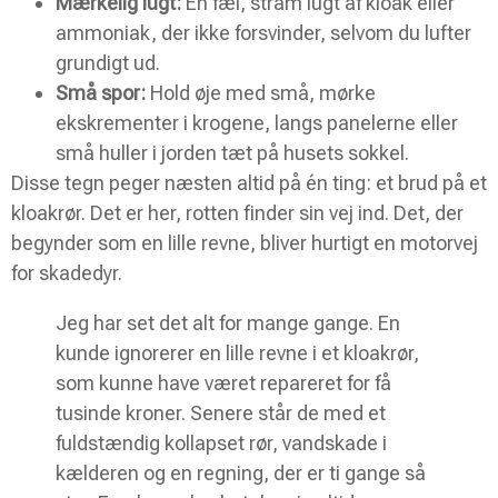
Mærkelig lugt:
En fæl, stram lugt af kloak eller
ammoniak, der ikke forsvinder, selvom du lufter
grundigt ud.
Små spor:
Hold øje med små, mørke
ekskrementer i krogene, langs panelerne eller
små huller i jorden tæt på husets sokkel.
Disse tegn peger næsten altid på én ting: et brud på et
kloakrør. Det er her, rotten finder sin vej ind. Det, der
begynder som en lille revne, bliver hurtigt en motorvej
for skadedyr.
Jeg har set det alt for mange gange. En
kunde ignorerer en lille revne i et kloakrør,
som kunne have været repareret for få
tusinde kroner. Senere står de med et
fuldstændig kollapset rør, vandskade i
kælderen og en regning, der er ti gange så