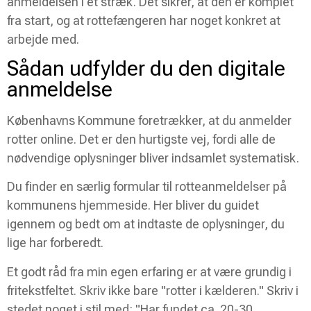
anmeldelsen i ét stræk. Det sikrer, at den er komplet
fra start, og at rottefængeren har noget konkret at
arbejde med.
Sådan udfylder du den digitale
anmeldelse
Københavns Kommune foretrækker, at du anmelder
rotter online. Det er den hurtigste vej, fordi alle de
nødvendige oplysninger bliver indsamlet systematisk.
Du finder en særlig formular til rotteanmeldelser på
kommunens hjemmeside. Her bliver du guidet
igennem og bedt om at indtaste de oplysninger, du
lige har forberedt.
Et godt råd fra min egen erfaring er at være grundig i
fritekstfeltet. Skriv ikke bare "rotter i kælderen." Skriv i
stedet noget i stil med: "Har fundet ca. 20-30