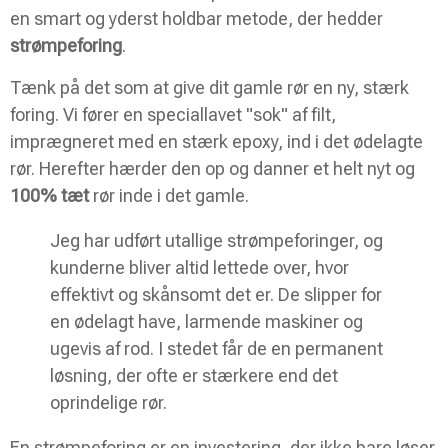
en smart og yderst holdbar metode, der hedder
strømpeforing
.
Tænk på det som at give dit gamle rør en ny, stærk
foring. Vi fører en speciallavet "sok" af filt,
imprægneret med en stærk epoxy, ind i det ødelagte
rør. Herefter hærder den op og danner et helt nyt og
100% tæt
rør inde i det gamle.
Jeg har udført utallige strømpeforinger, og
kunderne bliver altid lettede over, hvor
effektivt og skånsomt det er. De slipper for
en ødelagt have, larmende maskiner og
ugevis af rod. I stedet får de en permanent
løsning, der ofte er stærkere end det
oprindelige rør.
En strømpeforing er en investering, der ikke bare løser