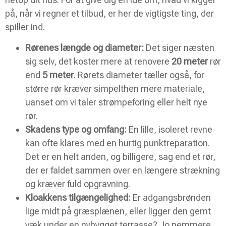
på, når vi regner et tilbud, er her de vigtigste ting, der
spiller ind.
Rørenes længde og diameter:
Det siger næsten
sig selv, det koster mere at renovere
20 meter
rør
end
5 meter
. Rørets diameter tæller også, for
større rør kræver simpelthen mere materiale,
uanset om vi taler strømpeforing eller helt nye
rør.
Skadens type og omfang:
En lille, isoleret revne
kan ofte klares med en hurtig punktreparation.
Det er en helt anden, og billigere, sag end et rør,
der er faldet sammen over en længere strækning
og kræver fuld opgravning.
Kloakkens tilgængelighed:
Er adgangsbrønden
lige midt på græsplænen, eller ligger den gemt
væk under en nybygget terrasse? Jo nemmere