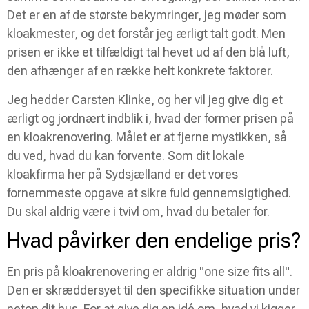
Det er en af de største bekymringer, jeg møder som
kloakmester, og det forstår jeg ærligt talt godt. Men
prisen er ikke et tilfældigt tal hevet ud af den blå luft,
den afhænger af en række helt konkrete faktorer.
Jeg hedder Carsten Klinke, og her vil jeg give dig et
ærligt og jordnært indblik i, hvad der former prisen på
en kloakrenovering. Målet er at fjerne mystikken, så
du ved, hvad du kan forvente. Som dit lokale
kloakfirma her på Sydsjælland er det vores
fornemmeste opgave at sikre fuld gennemsigtighed.
Du skal aldrig være i tvivl om, hvad du betaler for.
Hvad påvirker den endelige pris?
En pris på kloakrenovering er aldrig "one size fits all".
Den er skræddersyet til den specifikke situation under
netop dit hus. For at give dig en idé om, hvad vi kigger