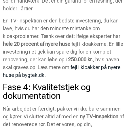
solidt håndværk. Det er din garanti for en løsning, der
holder i årtier.
En TV-inspektion er den bedste investering, du kan
lave, hvis du har den mindste mistanke om
kloakproblemer. Tænk over det: Ifølge eksperter har
hele 20 procent af nyere huse
fejl i kloakkerne. En lille
investering i et tjek kan spare dig for en komplet
renovering, der kan løbe op i
250.000 kr.
, hvis haven
skal graves op. Læs mere om
fejl i kloakker på nyere
huse på bygtek.dk
.
Fase 4: Kvalitetstjek og
dokumentation
Når arbejdet er færdigt, pakker vi ikke bare sammen
og kører. Vi slutter altid af med en
ny TV-inspektion
af
det renoverede rør. Det er vores, og din,