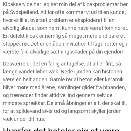
Kloakservice har jeg set min del af kloakproblemer her
på Sydsjælland. Alt for ofte kommer vi ud til en kunde,
hvor et lille, overset problem er eksploderet til en
alvorlig skade, som nemt kunne have været forhindret.
En defekt kloak er nemlig så meget mere end bare et
stoppet rør. Det er en åben invitation til fugt, rotter og i
værste fald alvorlige sætningsskader på din ejendom.
Desværre er det en farlig antagelse, at alt er fint, så
længe vandet løber væk. Nede i jorden kan historien
være en helt anden. Gamle rør af beton eller keramik
bliver møre med årene, samlinger glider fra hinanden,
og trærødder finder altid vej ind gennem selv de
mindste sprækker. De små åbninger er alt, der skal til,
for at spildevand siver ud og langsomt skyller jorden
væk under dit hus.