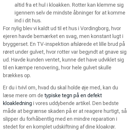
altid fra et hul i kloakken. Rotter kan klemme sig
igennem selv de mindste åbninger for at komme
ind i dit hus.
For nylig blev vi kaldt ud til et hus i Vordingborg, hvor
ejeren havde bemærket en svag, men konstant lugt i
bryggerset. En TV-inspektion afslørede et lille brud på
røret under gulvet, hvor rotter var begyndt at gnave sig
ud. Havde kunden ventet, kunne det have udviklet sig
til en kæmpe renovering, hvor hele gulvet skulle
brækkes op.
Er du i tvivl om, hvad du skal holde øje med, kan du
læse mere om de
typiske tegn på en defekt
kloakledning
i vores uddybende artikel. Den bedste
måde at begrænse skaden på er at reagere hurtigt, så
slipper du forhåbentlig med en mindre reparation i
stedet for en komplet udskiftning af dine kloakrør.