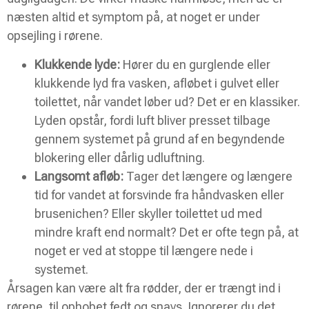
næsten altid et symptom på, at noget er under
opsejling i rørene.
Klukkende lyde:
Hører du en gurglende eller
klukkende lyd fra vasken, afløbet i gulvet eller
toilettet, når vandet løber ud? Det er en klassiker.
Lyden opstår, fordi luft bliver presset tilbage
gennem systemet på grund af en begyndende
blokering eller dårlig udluftning.
Langsomt afløb:
Tager det længere og længere
tid for vandet at forsvinde fra håndvasken eller
brusenichen? Eller skyller toilettet ud med
mindre kraft end normalt? Det er ofte tegn på, at
noget er ved at stoppe til længere nede i
systemet.
Årsagen kan være alt fra rødder, der er trængt ind i
rørene, til ophobet fedt og snavs. Ignorerer du det,