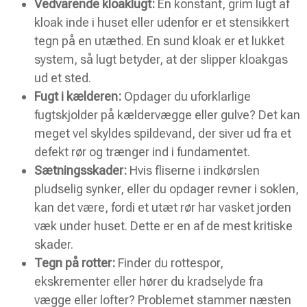
Vedvarende kloaklugt:
En konstant, grim lugt af
kloak inde i huset eller udenfor er et stensikkert
tegn på en utæthed. En sund kloak er et lukket
system, så lugt betyder, at der slipper kloakgas
ud et sted.
Fugt i kælderen:
Opdager du uforklarlige
fugtskjolder på kældervægge eller gulve? Det kan
meget vel skyldes spildevand, der siver ud fra et
defekt rør og trænger ind i fundamentet.
Sætningsskader:
Hvis fliserne i indkørslen
pludselig synker, eller du opdager revner i soklen,
kan det være, fordi et utæt rør har vasket jorden
væk under huset. Dette er en af de mest kritiske
skader.
Tegn på rotter:
Finder du rottespor,
ekskrementer eller hører du kradselyde fra
vægge eller lofter? Problemet stammer næsten