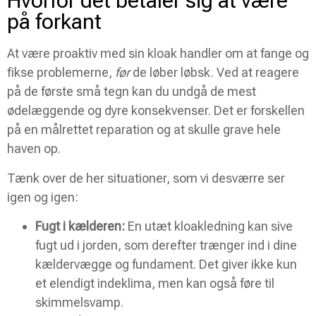
Hvorfor det betaler sig at være
på forkant
At være proaktiv med sin kloak handler om at fange og
fikse problemerne,
før
de løber løbsk. Ved at reagere
på de første små tegn kan du undgå de mest
ødelæggende og dyre konsekvenser. Det er forskellen
på en målrettet reparation og at skulle grave hele
haven op.
Tænk over de her situationer, som vi desværre ser
igen og igen:
Fugt i kælderen:
En utæt kloakledning kan sive
fugt ud i jorden, som derefter trænger ind i dine
kældervægge og fundament. Det giver ikke kun
et elendigt indeklima, men kan også føre til
skimmelsvamp.