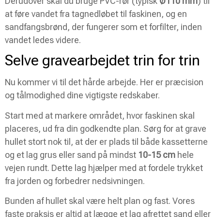
Derudover skal du bruge PVC-rør (typisk
Ø110 mm
) til
at føre vandet fra tagnedløbet til faskinen, og en
sandfangsbrønd, der fungerer som et forfilter, inden
vandet ledes videre.
Selve gravearbejdet trin for trin
Nu kommer vi til det hårde arbejde. Her er præcision
og tålmodighed dine vigtigste redskaber.
Start med at markere området, hvor faskinen skal
placeres, ud fra din godkendte plan. Sørg for at grave
hullet stort nok til, at der er plads til både kassetterne
og et lag grus eller sand på mindst
10-15 cm
hele
vejen rundt. Dette lag hjælper med at fordele trykket
fra jorden og forbedrer nedsivningen.
Bunden af hullet skal være helt plan og fast. Vores
faste praksis er altid at lægge et lag afrettet sand eller