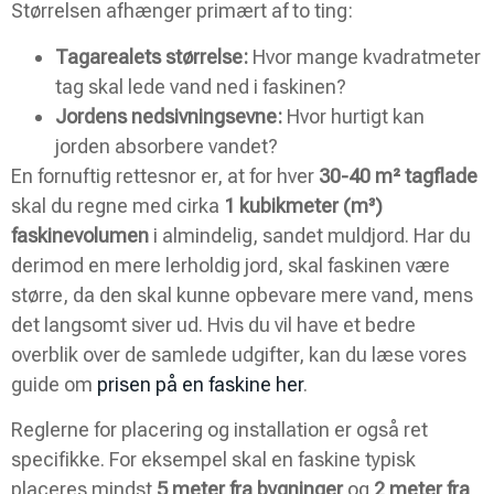
Størrelsen afhænger primært af to ting:
Tagarealets størrelse:
Hvor mange kvadratmeter
tag skal lede vand ned i faskinen?
Jordens nedsivningsevne:
Hvor hurtigt kan
jorden absorbere vandet?
En fornuftig rettesnor er, at for hver
30-40 m² tagflade
skal du regne med cirka
1 kubikmeter (m³)
faskinevolumen
i almindelig, sandet muldjord. Har du
derimod en mere lerholdig jord, skal faskinen være
større, da den skal kunne opbevare mere vand, mens
det langsomt siver ud. Hvis du vil have et bedre
overblik over de samlede udgifter, kan du læse vores
guide om
prisen på en faskine her
.
Reglerne for placering og installation er også ret
specifikke. For eksempel skal en faskine typisk
placeres mindst
5 meter fra bygninger
og
2 meter fra