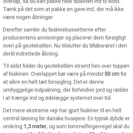
overlap, så du kan pakke hele faskinen ind til sidst.
Tænk på det som at pakke en gave ind; der må ikke
være nogen åbninger.
Derefter samler du faskinekassetterne efter
producentens anvisninger og placerer dem forsigtigt
oven på geotekstilen. Nu tilslutter du tilløbsrøret i den
dertil indrettede åbning.
Til sidst folder du geotekstilen stramt hen over toppen
af faskinen. Overlappet bør være på mindst
50 cm
for
at sikre en helt tæt forsegling. Det er denne
omhyggelige indpakning, der forhindrer jord og rødder
i at trænge ind og ødelægge systemet over tid.
Det mere ekstreme vejr har gjort faskiner til en helt
central løsning for danske husejere. En typisk dybde er
omkring
1,3 meter
, og som tommelfingerregel skal du