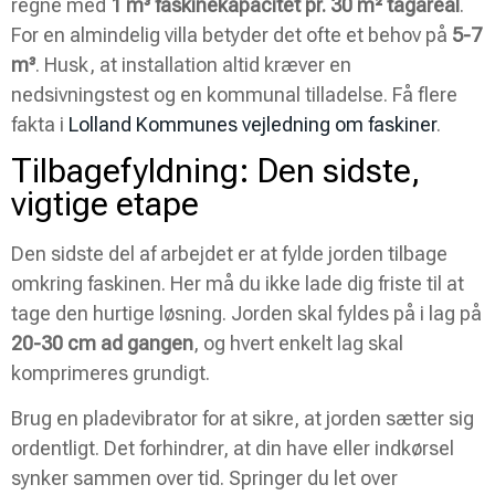
regne med
1 m³ faskinekapacitet pr. 30 m² tagareal
.
For en almindelig villa betyder det ofte et behov på
5-7
m³
. Husk, at installation altid kræver en
nedsivningstest og en kommunal tilladelse. Få flere
fakta i
Lolland Kommunes vejledning om faskiner
.
Tilbagefyldning: Den sidste,
vigtige etape
Den sidste del af arbejdet er at fylde jorden tilbage
omkring faskinen. Her må du ikke lade dig friste til at
tage den hurtige løsning. Jorden skal fyldes på i lag på
20-30 cm ad gangen
, og hvert enkelt lag skal
komprimeres grundigt.
Brug en pladevibrator for at sikre, at jorden sætter sig
ordentligt. Det forhindrer, at din have eller indkørsel
synker sammen over tid. Springer du let over