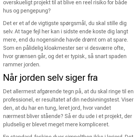
overskueligt projekt til at blive en reel risiko for både
hus og pengepung?
Det er et af de vigtigste spørgsmål, du skal stille dig
selv. At tage fejl her kan i sidste ende koste dig langt
mere, end du nogensinde havde drømt om at spare.
Som en pålidelig kloakmester ser vi desværre ofte,
hvor grænsen går, og det er typisk, så snart spaden
rammer jorden.
Når jorden selv siger fra
Det allermest afgørende tegn på, at du skal ringe til en
professionel, er resultatet af din nedsivningstest. Viser
den, at du har en tung, leret jord, hvor vandet
nærmest bliver stående? Så er du ude i et projekt, der
pludselig er blevet meget mere kompliceret.
En standard-faskine duer simpelthen ikke i lerjord. Det