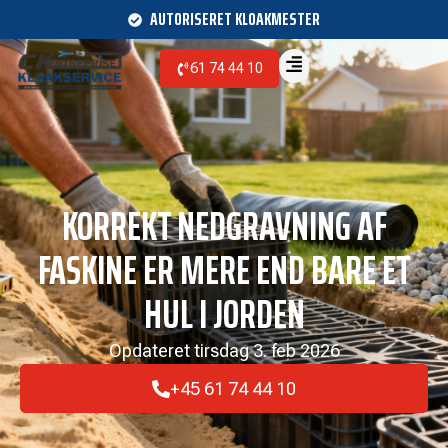
AUTORISERET KLOAKMESTER
61 74 44 10
KORREKT NEDGRAVNING AF
FASKINE ER MERE END BARE ET
HUL I JORDEN
Opdateret
tirsdag 3. feb 2026
+45 61 74 44 10