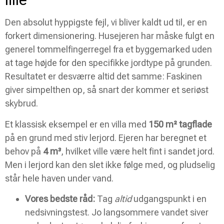
Den absolut hyppigste fejl, vi bliver kaldt ud til, er en
forkert dimensionering. Husejeren har måske fulgt en
generel tommelfingerregel fra et byggemarked uden
at tage højde for den specifikke jordtype på grunden.
Resultatet er desværre altid det samme: Faskinen
giver simpelthen op, så snart der kommer et seriøst
skybrud.
Et klassisk eksempel er en villa med
150 m² tagflade
på en grund med stiv lerjord. Ejeren har beregnet et
behov på
4 m³
, hvilket ville være helt fint i sandet jord.
Men i lerjord kan den slet ikke følge med, og pludselig
står hele haven under vand.
Vores bedste råd:
Tag
altid
udgangspunkt i en
nedsivningstest. Jo langsommere vandet siver