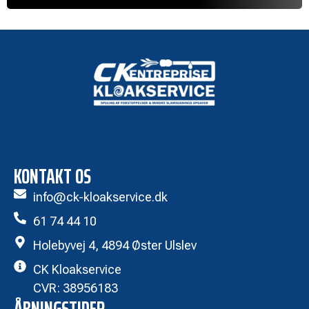
KONTAKT OS
info@ck-kloakservice.dk
61 74 44 10
Holebyvej 4, 4894 Øster Ulslev
CK Kloakservice
CVR: 38956183
ÅBNINGSTIDER