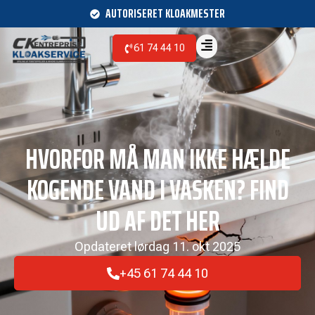
AUTORISERET KLOAKMESTER
61 74 44 10
HVORFOR MÅ MAN IKKE HÆLDE
KOGENDE VAND I VASKEN? FIND
UD AF DET HER
Opdateret
lørdag 11. okt 2025
+45 61 74 44 10