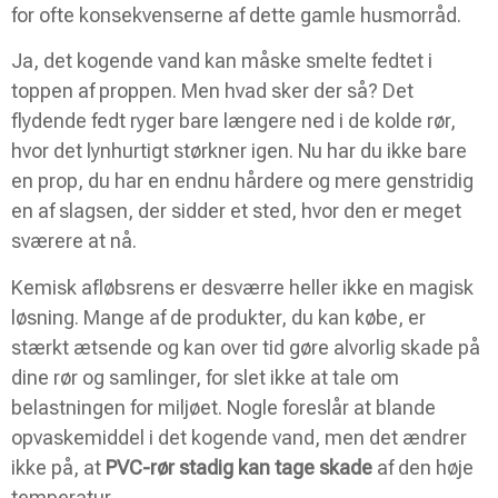
for ofte konsekvenserne af dette gamle husmorråd.
Ja, det kogende vand kan måske smelte fedtet i
toppen af proppen. Men hvad sker der så? Det
flydende fedt ryger bare længere ned i de kolde rør,
hvor det lynhurtigt størkner igen. Nu har du ikke bare
en prop, du har en endnu hårdere og mere genstridig
en af slagsen, der sidder et sted, hvor den er meget
sværere at nå.
Kemisk afløbsrens er desværre heller ikke en magisk
løsning. Mange af de produkter, du kan købe, er
stærkt ætsende og kan over tid gøre alvorlig skade på
dine rør og samlinger, for slet ikke at tale om
belastningen for miljøet. Nogle foreslår at blande
opvaskemiddel i det kogende vand, men det ændrer
ikke på, at
PVC-rør stadig kan tage skade
af den høje
temperatur.