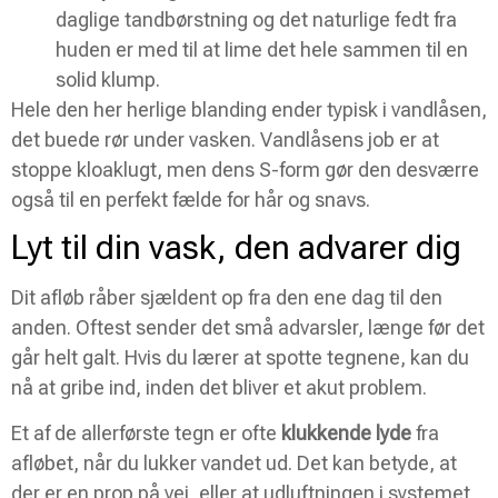
daglige tandbørstning og det naturlige fedt fra
huden er med til at lime det hele sammen til en
solid klump.
Hele den her herlige blanding ender typisk i vandlåsen,
det buede rør under vasken. Vandlåsens job er at
stoppe kloaklugt, men dens S-form gør den desværre
også til en perfekt fælde for hår og snavs.
Lyt til din vask, den advarer dig
Dit afløb råber sjældent op fra den ene dag til den
anden. Oftest sender det små advarsler, længe før det
går helt galt. Hvis du lærer at spotte tegnene, kan du
nå at gribe ind, inden det bliver et akut problem.
Et af de allerførste tegn er ofte
klukkende lyde
fra
afløbet, når du lukker vandet ud. Det kan betyde, at
der er en prop på vej, eller at udluftningen i systemet