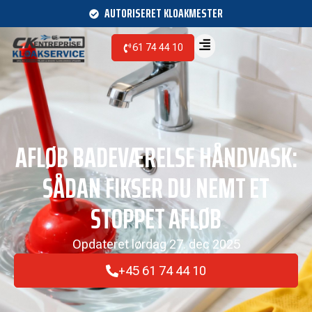
AUTORISERET KLOAKMESTER
61 74 44 10
AFLØB BADEVÆRELSE HÅNDVASK:
SÅDAN FIKSER DU NEMT ET
STOPPET AFLØB
Opdateret
lørdag 27. dec 2025
+45 61 74 44 10