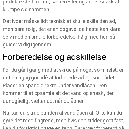
perfekte sted for hår, sæberester og andet snask at
klumpe sig sammen.
Det lyder måske lidt teknisk at skulle skille den ad,
men bare rolig, det er en opgave, de fleste kan klare
selv med en smule forberedelse. Følg med her, så
guider vi dig igennem.
Forberedelse og adskillelse
Før du går i gang med at skrue på noget som helst, er
det en rigtig god idé at forberede arbejdsområdet.
Placer en spand direkte under vandlåsen. Den
kommer til at opsamle alt det vand og snask, der
uundgåeligt vælter ud, når du åbner.
Nu kan du skrue bunden af vandlåsen af. Ofte kan du
gøre det med fingrene, men hvis den sidder godt fast,
kan du forsigtigt bruge en tang. Bare vær forberedt på