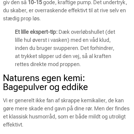
giv den så
10-15
gode, kraftige pump. Det undertryk,
du skaber, er overraskende effektivt til at rive selv en
stædig prop løs.
Et lille ekspert-tip:
Dæk overløbshullet (det
lille hul øverst i vasken) med en våd klud,
inden du bruger svupperen. Det forhindrer,
at trykket slipper ud den vej, så al kraften
rettes direkte mod proppen.
Naturens egen kemi:
Bagepulver og eddike
Vi er generelt ikke fan af skrappe kemikalier, de kan
gøre mere skade end gavn på dine rør. Men der findes
et klassisk husmorråd, som er både mildt og utroligt
effektivt.