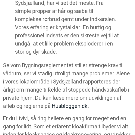
Sydsjælland, har vi set det meste. Fra
simple propper af hår og sæbe til
komplekse rørbrud gemt under indkørslen.
Vores erfaring er krystalklar: En hurtig og
professionel indsats er den sikreste vej til at
undgå, at et lille problem eksploderer i en
stor og dyr skade.
Selvom Bygningsreglementet stiller strenge krav til
vådrum, ser vi stadig utroligt mange problemer. Alene
i vores lokalområde i Sydsjælland rapporteres der
årligt om mange tilfælde af stoppede håndvaskafløb i
private hjem. Du kan læse mere om udviklingen af
afløb og reglerne på
Husbloggen.dk
.
Er du i tvivl, så ring hellere en gang for meget end en
gang for lidt. Som et erfarent kloakfirma tilbyder vi alt
inden for kloakservice og kloakrenovering, og vi rykker